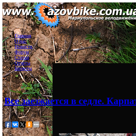
Главная
О нас
Новости
Форум
Статьи
Отчеты
Бреветы
Все заезжается в седле. Карпа