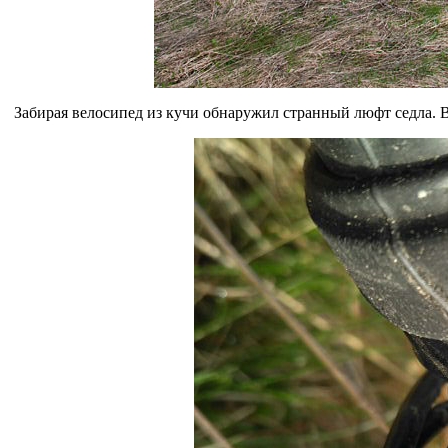
Забирая велосипед из кучи обнаружил странный люфт седла. Вз