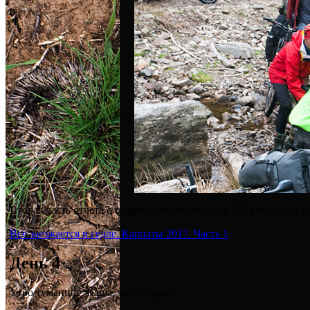
Вторая часть отчета о спортивном велопоходе 1-й категории с
Все заезжается в седле. Карпаты 2017. Часть 1
День 4
Утро туманное. Каша, чай, сборы.