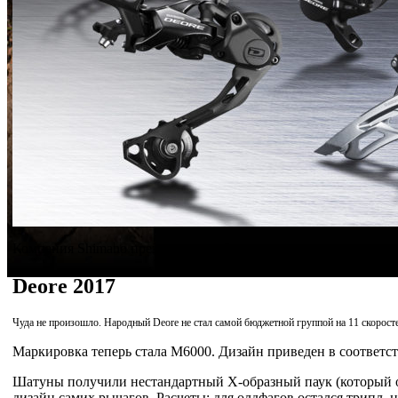
Компания Shimano презентовала обновления сразу нескольких л
Deore 2017
Чуда не произошло. Народный Deore не стал самой бюджетной группой на 11 скоростей
Маркировка теперь стала M6000. Дизайн приведен в соответ
Шатуны получили нестандартный Х-образный паук (который о
дизайн самих рычагов. Расчеты: для олдфагов остался трипл, но