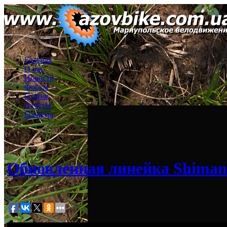
Главная
О нас
Новости
Форум
Статьи
Отчеты
Бреветы
Обновленная линейка Shimano 2