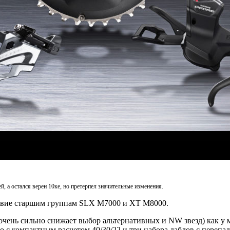
инеек бюджетных компонентов Deore, Alivio, Acera и Altus.
, а остался верен 10ке, но претерпел значительные изменения.
ствие старшим группам SLX M7000 и XT M8000.
чень сильно снижает выбор альтернативных и NW звезд) как у 
 с компактным расчетом 40/30/22 и три набора даблов с перепадом