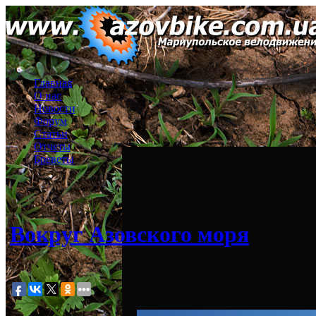
Главная
О нас
Новости
Форум
Статьи
Отчеты
Бреветы
Вокруг Азовского моря