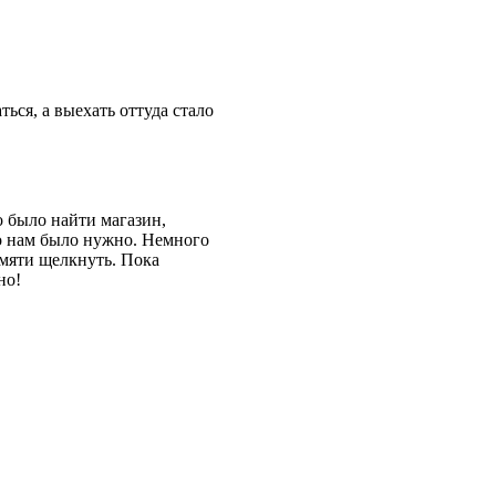
ься, а выехать оттуда стало
о было найти магазин,
то нам было нужно. Немного
амяти щелкнуть. Пока
но!