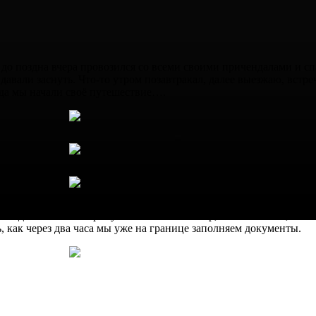
 до поздна вчера провозился со всеми своими причендалами и сп
 давали заснуть. Что-то утром позавтракал, далее выезжаю, встр
уда мы начали своё путешествие….
аем движение в сторону Новоазовска. Ветер, как оказалось, не х
ь, как через два часа мы уже на границе заполняем документы.