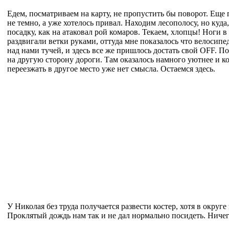
Едем, посматриваем на карту, не пропустить бы поворот. Еще
не темно, а уже хотелось привал. Находим лесополосу, но куд
посадку, как на атаковал рой комаров. Текаем, хлопцы! Ноги в
раздвигали ветки руками, оттуда мне показалось что велосипе
над нами тучей, и здесь все же пришлось достать свой OFF. П
на другую сторону дороги. Там оказалось намного уютнее и к
переезжать в другое место уже нет смысла. Остаемся здесь.
У Николая без труда получается развести костер, хотя в окру
Проклятый дождь нам так и не дал нормально посидеть. Ничего