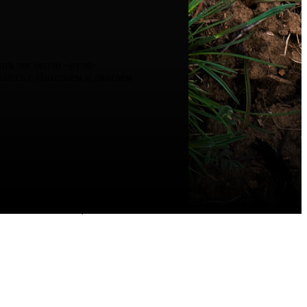
ать лег около «нуля»
ечаюсь с Николаем и двигаем
отел нам помогать, но нам и