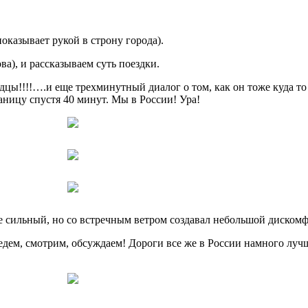
казывает рукой в строну города).
ва), и рассказываем суть поездки.
дцы!!!!….и еще трехминутный диалог о том, как он тоже куда то
ницу спустя 40 минут. Мы в России! Ура!
не сильный, но со встречным ветром создавал небольшой дискомф
 едем, смотрим, обсуждаем! Дороги все же в России намного лучш