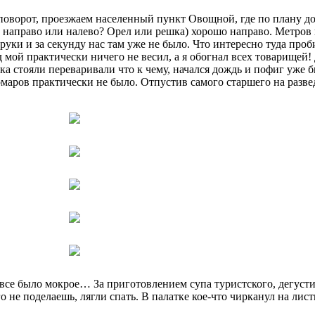
 поворот, проезжаем населенный пункт Овощной, где по плану до
а, направо или налево? Орел или решка) хорошо направо. Метров
 руки и за секунду нас там уже не было. Что интересно туда про
д мой практически ничего не весил, а я обогнал всех товарищей
ока стояли переваривали что к чему, начался дождь и пофиг уже
омаров практически не было. Отпустив самого старшего на разве
ге все было мокрое… За приготовлением супа туристского, дегуст
 не поделаешь, лягли спать. В палатке кое-что чирканул на лист