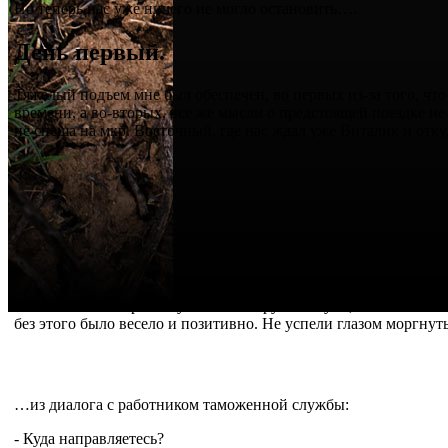
Но теперь нас уже ничего не могло остановить….
День первый.
Тяжелый подъем мне был обеспечен, во первых из-за того, что
времени, а во-вторых, все же мысли о предстоящей поездке не
не спеша на мкр. Восточный, где нас ждал уже Виталик и отк
В 6 часов несмотря на гулявшие вокруг нас тучи, все же начин
без этого было весело и позитивно. Не успели глазом моргнут
…из диалога с работником таможенной службы:
- Куда направляетесь?