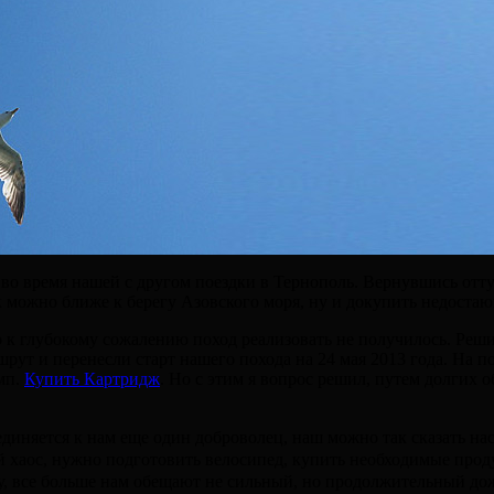
во время нашей с другом поездки в Тернополь. Вернувшись оттуд
к можно ближе к берегу Азовского моря, ну и докупить недоста
о к глубокому сожалению поход реализовать не получилось. Реши
шрут и перенесли старт нашего похода на 24 мая 2013 года. На п
емп.
Купить Картридж
. Но с этим я вопрос решил, путем долгих 
единяется к нам еще один доброволец, наш можно так сказать на
 хаос, нужно подготовить велосипед, купить необходимые проду
ту, все больше нам обещают не сильный, но продолжительный до