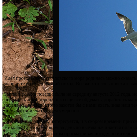
Идея проехать вокруг Азовского моря родилась можно сказать 
маршруте на предстоящий поход. Все же хотелось проехать ка
Запланирована поездка была на середину августа 2012 года, н
переждать зиму, хорошенько еще все обдумать, доработать мар
надеялись, вряд ли кто то захотел бы с нами ехать, зная наш т
не марафон и ехать будем умеренно.
За время подготовки, интересуется, и в скором времени присо
Николай Сомик. В общем за день до выезда начинается полный
ничего не забыть! При этом просматривая погоду по интерне