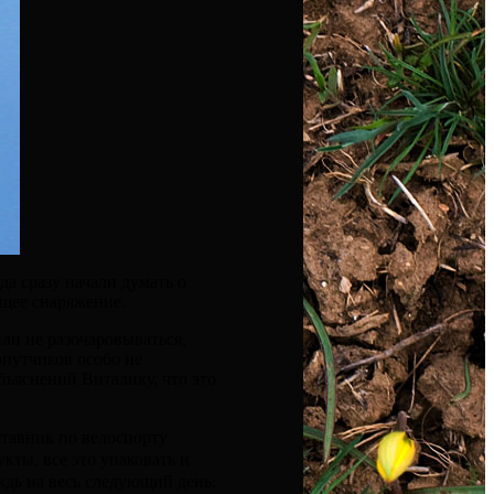
а сразу начали думать о
ющее снаряжение.
ли не разочаровываться,
опутчиков особо не
объяснений Виталику, что это
ставник по велоспорту
кты, все это упаковать и
ждь на весь следующий день.