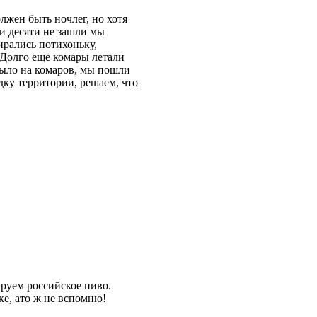
лжен быть ночлег, но хотя
 и десяти не зашли мы
бирались потихоньку,
! Долго еще комары летали
 было на комаров, мы пошли
дку территории, решаем, что
ируем российское пиво.
ке, ато ж не вспомню!