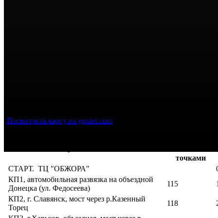
Посмотреть карту на gpsies.com
Расстояние
между
Контрольные точки
точками
СТАРТ. ТЦ "ОБЖОРА"
КП1, автомобильная развязка на объездной
115
Донецка (ул. Федосеева)
КП2, г. Славянск, мост через р.Казенный
118
Торец