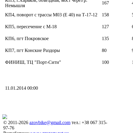
КП3, г.Харьков, объездная, мост через р.
167
Немышля
КП4, поворот с трассы М03 (Е 40) на Т-17-12
158
КП5, пересечение с М-18
127
КП6, пгт Покровское
135
КП7, пгт Конские Раздоры
80
ФИНИШ, ТЦ "Порт-Сити"
100
11.01.2014 00:00
© 2011-2026
azovbike@gmail.com
тел.: +38 067 315-
97-76