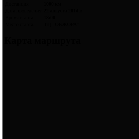
Дистанция
1000 км
Дата проведения:
22 августа 2014 г.
Время старта:
18:00
Место старта:
ТЦ "ОБЖОРА"
Карта маршрута