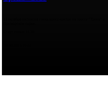
12 октября состоится гонка кросс-кантри на трассе "Тропа" в
Приморском парке.
Старт гонки: 11:30
29.09.2013 19:44