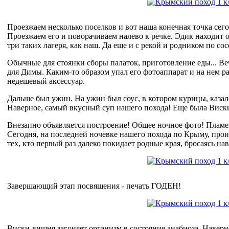
Проезжаем несколько поселков и вот наша конечная точка сег
Проезжаем его и поворачиваем налево к речке. Эдик находит
три таких лагеря, как наш. Да еще и с рекой и родником по сос
Обычные для стоянки сборы палаток, приготовление еды... Ве
для Димы. Каким-то образом упал его фотоаппарат и на нем р
недешевый аксессуар.
Дальше был ужин. На ужин был соус, в котором курицы, казал
Наверное, самый вкусный суп нашего похода! Еще была Виски
Внезапно объявляется построение! Общее ночное фото! Плам
Сегодня, на последней ночевке нашего похода по Крыму, про
тех, кто первый раз далеко покидает родные края, бросаясь н
Завершающий этап посвящения - печать ГОДЕН!
Виски-вишня загоняет организм в состояние анабиоза. Навер