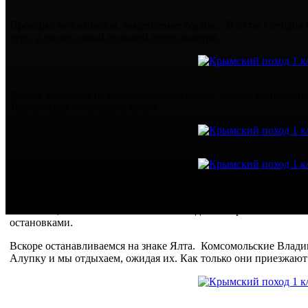
Проверка велосипедов, закрепление баулов... В путь! Сегодня 
день, а также самый большой набор высоты.
Вскоре выезжаем на Южнобережное шоссе. Дорога шире стано
Техническая остановка у сосен.
Сегодня, как и вчера, Леша с Наташей едут сами. То уезжают 
остановке, то мы их обгоняем. Из-за недавней травмы Наташи
остановками.
Вскоре останавливаемся на знаке Ялта. Комсомольские Влад
Алупку и мы отдыхаем, ожидая их. Как только они приезжают 