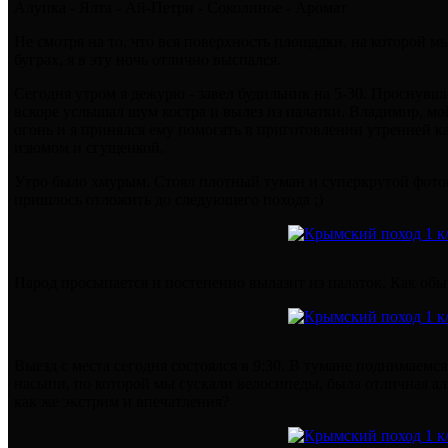
Алупка - Ялта - Ай-Петри - Соколиное - Аромат
Не смотря на то, что вся поверхность площадки, на которой мы
буграх, я в эту ночь отлично выспался.
Сегодня утром я дежурю - завел будильник на 5-30. Проснувши
вскоре услышал шум костра и вылез из палатки. Владимир, мо
огонь и я принялся ему помогать в приготовлении утренней к
изюмом и сгущенкой.
Утро было хмурым. Стоял плотный туман и суперкрутой фото
пришлось отложить до следующего похода ;)
Народ просыпается и постепенно вылазит из палаток. Как обы
Выезд с места сегодня состоялся в 9:30. В тумане поднимаемся
насыпи, по которой мы сускали велосипеды, была отличная ал
как же экстрим и впечатления?