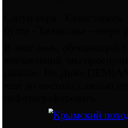
Сапун-гора - Севастополь 
бухте - Балаклава - озеро
В этот лень, обещающий 
впечатлений, мы проснули
раньше. Но Дима DEMIAN
еще до восхода с целью его
пофотографировать.