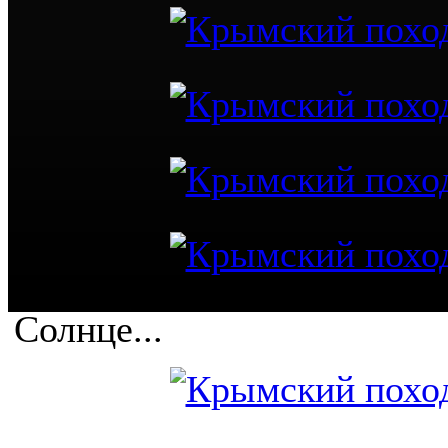
Cолнце...