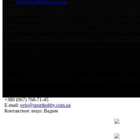
velo@sporthobby.com.ua
E-mail:
Контактное лицо: Денис
Для кого-то велосипед - это спорт, для кого-то хобби. Кто-то 
передвижения, а для кого-то велосипед - это стиль жизни. Ка
СПОРТХОББИ вам помогут сделать правильную покупку в соо
пожеланиями, а в веломастерской обеспечат качественный рем
Горные, шоссейные, городские велосипеды, гибриды и найнеры
есть в наличии. В магазине представлены велосипеды мировых
Cannondale. Так же мы сотрудничаем с такими известными бренд
Pride.
Приходите и оцените высокий уровень обслуживания и сервис
Ждем вас по адресу: ул. Артема, 43 (на против кафе "Бахчисар
График работы: 9:00 - 18:00, обед с 13:00 до 14:00, выходной - 
Телефоны:
+380 (067) 768-71-45
E-mail:
velo@sporthobby.com.ua
Контактное лицо: Вадим