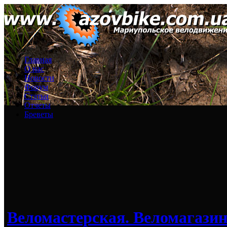
Главная
О нас
Новости
Форум
Статьи
Отчеты
Бреветы
Веломастерская. Веломага