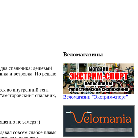
Веломагазины
 два спальника: дешевый
апка и ветровка. Но решаю
еся во внутренний тент
 "амсторовский" спальник,
Веломагазин "Экстрим-спорт"
ршенно не замерз :)
 давал совсем слабое пламя.
реться у радостно