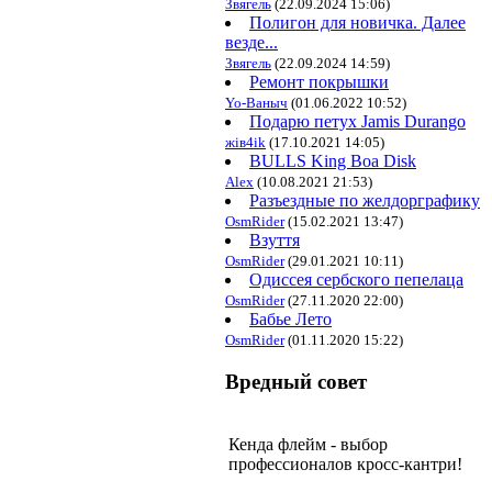
Звягель
(22.09.2024 15:06)
Полигон для новичка. Далее
везде...
Звягель
(22.09.2024 14:59)
Ремонт покрышки
Yo-Ваныч
(01.06.2022 10:52)
Подарю петух Jamis Durango
жiв4ik
(17.10.2021 14:05)
BULLS King Boa Disk
Alex
(10.08.2021 21:53)
Разъездные по желдорграфику
OsmRider
(15.02.2021 13:47)
Взуття
OsmRider
(29.01.2021 10:11)
Одиссея сербского пепелаца
OsmRider
(27.11.2020 22:00)
Бабье Лето
OsmRider
(01.11.2020 15:22)
Вредный совет
Кенда флейм - выбор
профессионалов кросс-кантри!