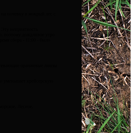
 на ночевку в мокрый лес с
 Эту неприятность
ю, поэтому дождливое утро
мя сбора - 11:00 - было
потевающие оранжевые линзы
ько уменьшает крейсерскую
морское, Лесное.