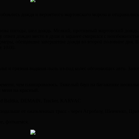
побоялись дождя и вероятного мартовского мороза и отправились
гнозы погоды, шел дождь. Мелкий, противный мартовский дождь.
зу отвел дождю место в душе и заранее смирился с неизбежность
рмеры, обещавшие завершение дождя во второй половине дня. Вре
е 10:00.
альт и грязная водяная пыль из-под колес обгоняющих авто. За
времени, чем планировалось. Тяжелый баул на багажнике нескол
 меня на красный.
 Ed Baltika, DEMAIN, Tracker, KARVAC
 подальше от оживленных трасс - через Агробазу, Шевченко, При
е, фоткаемся.