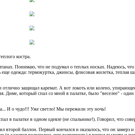
еплого костра.
танах. Понимаю, что не подумал о теплых носках. Надеюсь, что
ь еще одежда: термокуртка, джинсы, флисовая жилетка, теплая ш
ли отлично защищал каремат. А вот локоть или колено, упирающе
 Диме, который спал со мной в палатке, было "веселее" - один
... И о чудо!!! Уже светло! Мы пережили эту ночь!
пал в палатке в одном одеяле (не спальнике!). Говорил, что сове
сил второй баллон. Первый кончался и оказалось, что он замерз и
е (и кажется получилось еще вздремнуть) я решил вылезти и пог