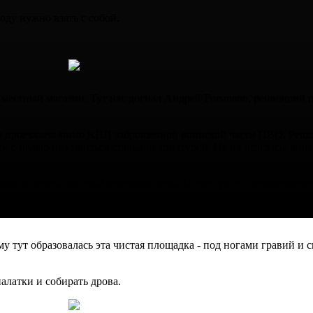
оду нужно взять с собой.
 местный магазин. Тут нас догнал Андрей Forsmann, решивший п
 мы проезжаем мимо КПП заброшенной воинской части ПВО. Решае
и с целью поживиться стальной арматурой. На их возгласы вни
ошлогодней листвой земляные валы. Исследуя их, перемещаемс
но обнаруживаю ровную площадку, свободную от деревьев. Почт
а и скрывать огонь костра от лишних глаз. Все соглашаются, чт
му тут образовалась эта чистая площадка - под ногами гравий и
алатки и собирать дрова.