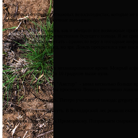
Это рассказ о пятерых отважных велосипедистах, которые не 
целью разнообразить скучные выходные.
Утром в субботу 16 марта, как и обещали все возможные про
сократила численность участников будущего похода. Я же сра
вместо того, чтобы испугать - принесло веру в погодные инфо
перенесено на час вперед, но зря. Дождь прекратился уже посл
Полчаса сборов, выезд в запланированное время. Мокрый асф
очков. Зато тепло. Почти 10 градусов выше нуля.
Путь к месту сбора - ТЦ "Амстор" - занял несколько больше 
скорость. Да и светофоры проспекта Ленина постоянно ловили
Но вот мы все собрались. Пятеро участников похода: gregory,
Закупка продуктов и в путь. В Володарский лес решили ехать
Остановка на подъезде к Приморскому. Поправляем снаряжени