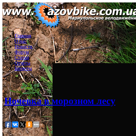
Главная
О нас
Новости
Форум
Статьи
Отчеты
Бреветы
Ночевка в морозном лесу