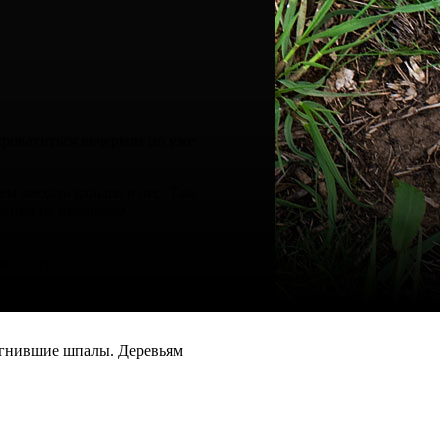
рокатиться вечерком по уже
м заехать дальше в лес. Там
мания не обращаем,
я по странной
и со всех сторон нас
о это идеальное место для
 сгнившие шпалы. Деревьям