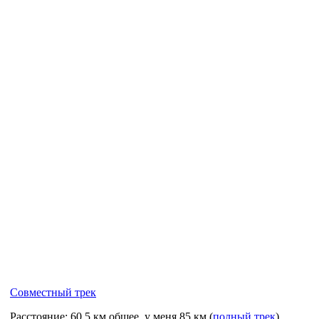
Совместный трек
Расстояние: 60,5 км общее, у меня 85 км (
полный трек
)