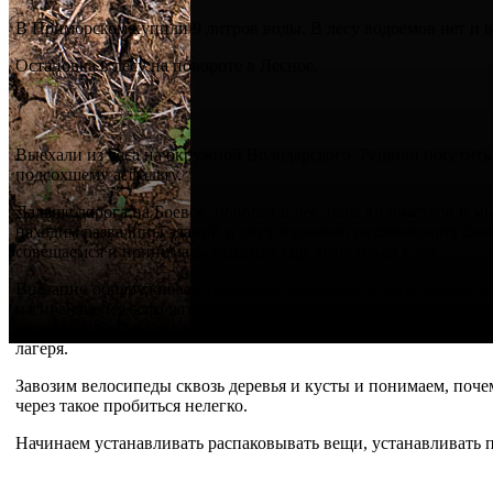
В Приморском купили 9 литров воды. В лесу водоемов нет и в
Остановка в лесу на повороте в Лесное.
Выехали из леса на окружной Володарского. Решили посетить
подсохшему асфальту.
Дальше дорога на Боевое, поворот в лес, пара километров и
находим развалины зданий и двух мужиков, разбивающих балк
совещаемся и принимаем решение еще углубиться в лес.
Внезапно обнаруживаем поросшие деревьями и засыпанные пр
изгибающейся асфальтированной дороге. Еду первым и внезап
окружают земляные валы, которые должны нас защищать от ветр
лагеря.
Завозим велосипеды сквозь деревья и кусты и понимаем, поче
через такое пробиться нелегко.
Начинаем устанавливать распаковывать вещи, устанавливать п