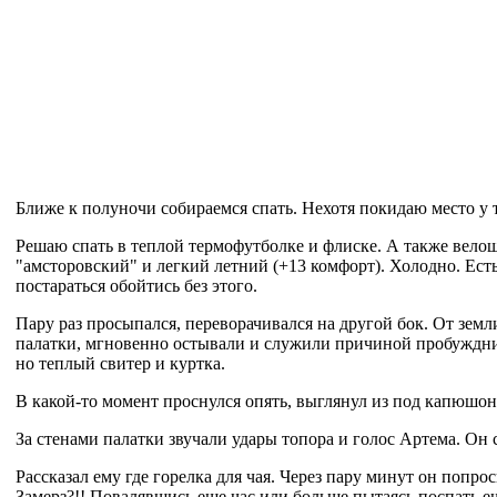
Ближе к полуночи собираемся спать. Нехотя покидаю место у т
Решаю спать в теплой термофутболке и флиске. А также велош
"амсторовский" и легкий летний (+13 комфорт). Холодно. Ест
постараться обойтись без этого.
Пару раз просыпался, переворачивался на другой бок. От зем
палатки, мгновенно остывали и служили причиной пробуждния.
но теплый свитер и куртка.
В какой-то момент проснулся опять, выглянул из под капюшона
За стенами палатки звучали удары топора и голос Артема. Он с
Рассказал ему где горелка для чая. Через пару минут он попро
Замерз?!! Повалявшись еще час или больше пытаясь поспать ещ