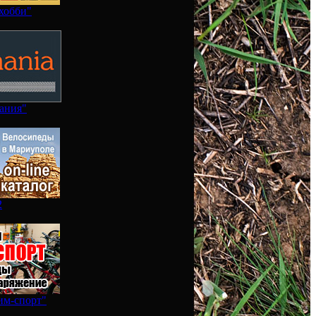
хобби"
ания"
2
им-спорт"