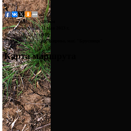
Дистанция
200 км
Дата проведения:
11 мая 2013 г.
Время старта:
8:00
Место старта:
пл. Кирова, маг. "Брусниця"
Карта маршрута