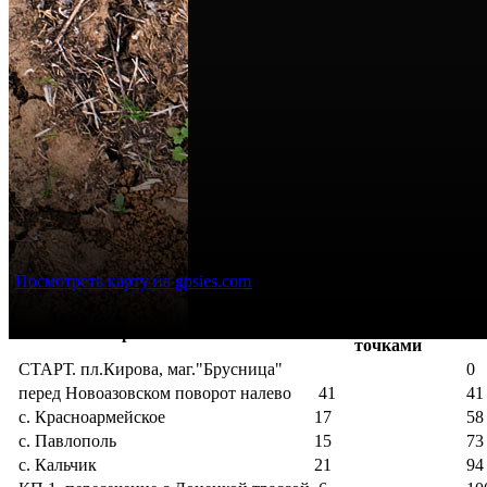
Посмотреть карту на gpsies.com
Расстояние между
Об
Контрольные точки
точками
СТАРТ. пл.Кирова, маг."Брусница"
0
перед Новоазовском поворот налево
41
41
с. Красноармейское
17
58
с. Павлополь
15
73
с. Кальчик
21
94