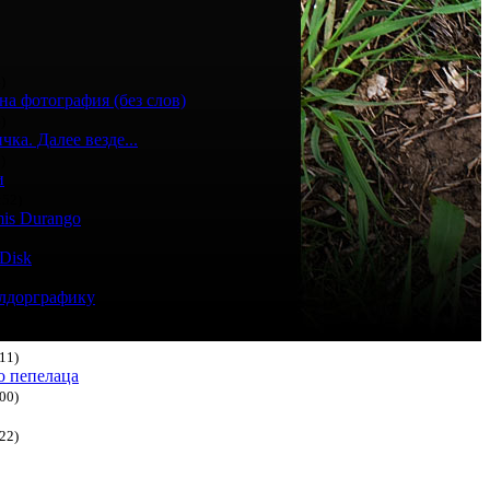
)
на фотография (без слов)
)
ка. Далее везде...
)
и
:52)
is Durango
Disk
елдорграфику
47)
11)
о пепелаца
00)
22)