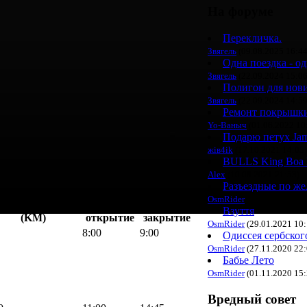
На форуме
Перекличка.
Звягель
(09.08.2025 16:44
Одна поездка - од
Звягель
(22.09.2024 15:06
Полигон для нович
Звягель
(22.09.2024 14:59
Ремонт покрышк
Yo-Ваныч
(01.06.2022 10
Подарю петух Jam
жiв4ik
(17.10.2021 14:05)
BULLS King Boa 
Alex
(10.08.2021 21:53)
Разъездные по ж
OsmRider
(15.02.2021 13:
щая дистанция
Контрольные пункты
Взуття
(KM)
открытие
закрытие
OsmRider
(29.01.2021 10:
8:00
9:00
Одиссея сербског
OsmRider
(27.11.2020 22:
Бабье Лето
OsmRider
(01.11.2020 15:
Вредный совет