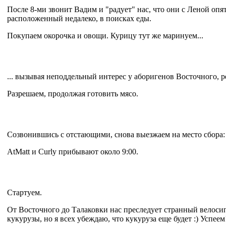
После 8-ми звонит Вадим и "радует" нас, что они с Леной оп
расположенный недалеко, в поисках еды.
Покупаем окорочка и овощи. Курицу тут же маринуем...
... вызывая неподдельный интерес у аборигенов Восточного, ре
Разрешаем, продолжая готовить мясо.
Созвонившись с отстающими, снова выезжаем на место сбора:
AtMatt и Curly прибывают около 9:00.
Стартуем.
От Восточного до Талаковки нас преследует странный велосип
кукурузы, но я всех убеждаю, что кукуруза еще будет :) Успеем