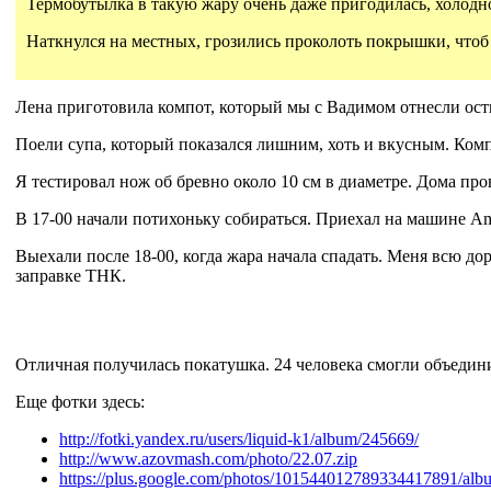
Термобутылка в такую жару очень даже пригодилась, холодн
Наткнулся на местных, грозились проколоть покрышки, чтоб п
Лена приготовила компот, который мы с Вадимом отнесли ост
Поели супа, который показался лишним, хоть и вкусным. Комп
Я тестировал нож об бревно около 10 см в диаметре. Дома прове
В 17-00 начали потихоньку собираться. Приехал на машине Ami
Выехали после 18-00, когда жара начала спадать. Меня всю до
заправке ТНК.
Отличная получилась покатушка. 24 человека смогли объедини
Еще фотки здесь:
http://fotki.yandex.ru/users/liquid-k1/album/245669/
http://www.azovmash.com/photo/22.07.zip
https://plus.google.com/photos/101544012789334417891/