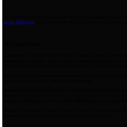
21- 22 июля большой компанией мы посетили заброшенные штол
отчет 2010 года
). Но в этот раз в общей сложности собралось 2
Вступление
Данное место окутано тайной. Никто точно не уверен, зачем б
ядерных испытаниях, добыче урана, горнопроходческих и взры
Тиражируется в основном статья из газеты "Азовский машинос
Штольня у села Чермалык представляет собой два канала дли
балками и плитками, а левый забетонирован.
Левый канал имеет ответвление в сторону, заканчивающееся 
валяются куски гранита и плитки, из которых состоял свод. В 
проход на нижние уровни. Точной информации нет, а провери
Территория вокруг штольни когда-то была огорожена забором 
правой штольни и выходящий внутрь остатков здания.
Невдалеке есть остатки узкоколейки и теперь разрушенный 3