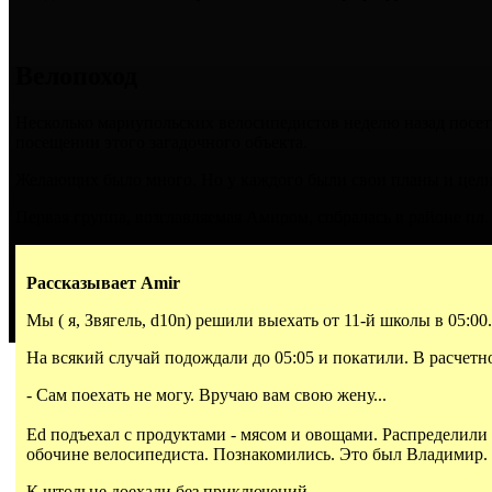
Велопоход
Несколько мариупольских велосипедистов неделю назад посет
посещении этого загадочного объекта.
Желающих было много. Но у каждого были свои планы и цели.
Первая группа, возглавляемая Амиром, собралась в районе пл. 
Рассказывает Amir
Мы ( я, Звягель, d10n) решили выехать от 11-й школы в 05:00
На всякий случай подождали до 05:05 и покатили. В расчетн
- Сам поехать не могу. Вручаю вам свою жену...
Ed подъехал с продуктами - мясом и овощами. Распределили 
обочине велосипедиста. Познакомились. Это был Владимир. 
К штольне доехали без приключений.