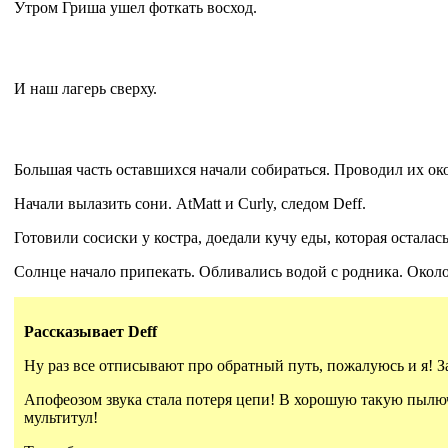
Утром Гриша ушел фоткать восход.
И наш лагерь сверху.
Большая часть оставшихся начали собираться. Проводил их око
Начали вылазить сони. AtMatt и Curly, следом Deff.
Готовили сосиски у костра, доедали кучу еды, которая осталась
Солнце начало припекать. Обливались водой с родника. Около 
Рассказывает Deff
Ну раз все отписывают про обратный путь, пожалуюсь и я! З
Апофеозом звука стала потеря цепи! В хорошую такую пылюч
мультитул!