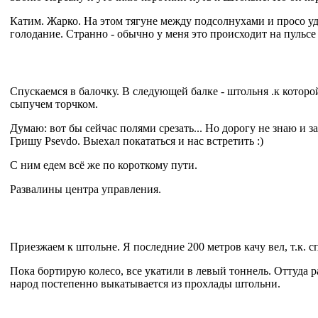
Катим. Жарко. На этом тягуне между подсолнухами и просо уд
голодание. Странно - обычно у меня это происходит на пульсе
Спускаемся в балочку. В следующей балке - штольня .к котор
сыпучем торчком.
Думаю: вот бы сейчас полями срезать... Но дорогу не знаю и з
Гришу Psevdo. Выехал покататься и нас встретить :)
С ним едем всё же по короткому пути.
Развалины центра управления.
Приезжаем к штольне. Я последние 200 метров качу вел, т.к. 
Пока бортирую колесо, все укатили в левый тоннель. Оттуда р
народ постепенно выкатывается из прохлады штольни.