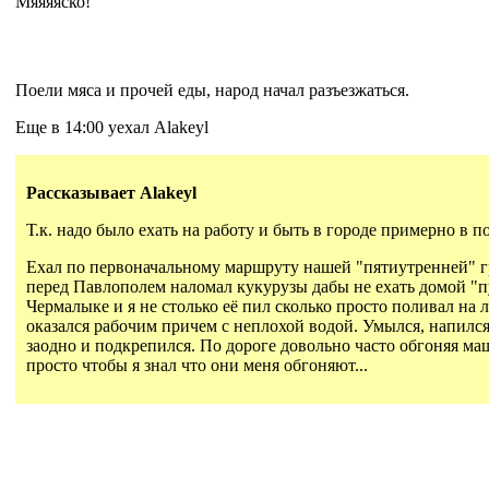
Мяяяяско!
Поели мяса и прочей еды, народ начал разъезжаться.
Еще в 14:00 уехал Alakeyl
Рассказывает Alakeyl
Т.к. надо было ехать на работу и быть в городе примерно в п
Ехал по первоначальному маршруту нашей "пятиутренней" гр
перед Павлополем наломал кукурузы дабы не ехать домой "пу
Чермалыке и я не столько её пил сколько просто поливал на 
оказался рабочим причем с неплохой водой. Умылся, напилс
заодно и подкрепился. По дороге довольно часто обгоняя ма
просто чтобы я знал что они меня обгоняют...