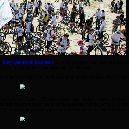
на
Всеукраинский Велодень
. Если в прошлом году колонна вело
иехало, по различным данным, 200-250 человек!
Веселка" и организованной колонной направились к общему мес
 санаторием "Чайка" в Приморском парке. Каждый зарегистриро
ры мероприятия недооценили внимание велосипедистов к своем
Футболок и номерков едва хватило на половину участников вел