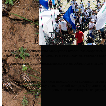
28 мая 2011 велосипедисты Мариуполя второй раз собрались 
насчитывала около 80 человек, то в этом году на велодень пр
Велосипедисты Орджоникидзевского р-на собрались в парке "
Сбор и регистрация участников проходили на площади перед
получал номер и футболку с символикой велодня. Организато
количество велосипедистов превысило все ожидаемые цифры! 