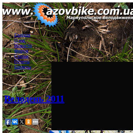
Главная
О нас
Новости
Форум
Статьи
Отчеты
Бреветы
Велодень 2011