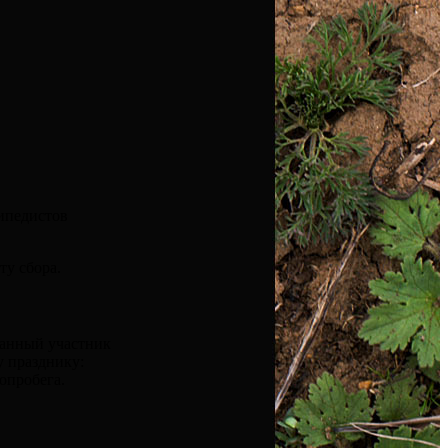
сипедистов
ту сбора.
ванный участник
у празднику:
опробега.