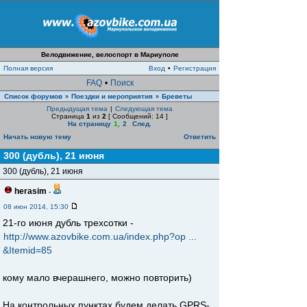
Велодвижение, велоспорт в Мариуполе
Полная версия
Вход
•
Регистрация
FAQ
•
Поиск
Список форумов
Поездки и мероприятия
Бреветы
»
»
Предыдущая тема
|
Следующая тема
Страница
1
из
2
[ Сообщений: 14 ]
На страницу
1
,
2
След.
Начать новую тему
Ответить
300 (дубль), 21 июня
300 (дубль), 21 июня
herasim
-
08 июн 2014, 15:30
21-го июня дубль трехсотки -
http://www.azovbike.com.ua/index.php?op ...
&Itemid=85
кому мало вчерашнего, можно повторить)
На контрольных пунктах будем делать GPRS-