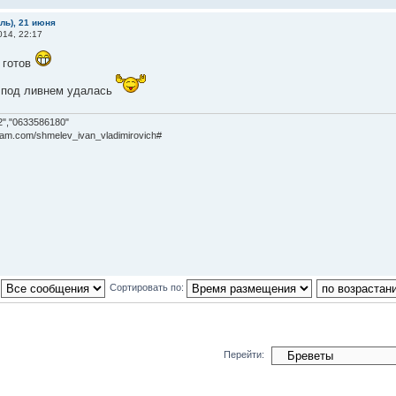
бль), 21 июня
14, 22:17
 готов
 под ливнем удалась
2","0633586180"
gram.com/shmelev_ivan_vladimirovich#
:
Сортировать по:
Перейти: