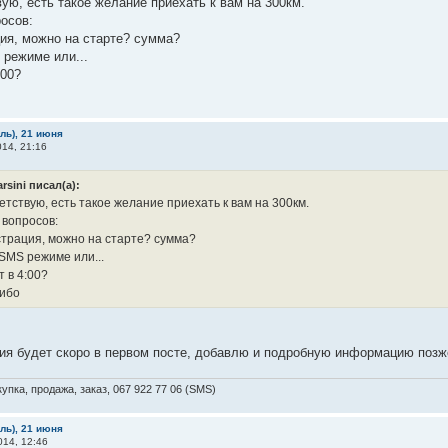
ую, есть такое желание приехать к вам на 300км.
осов:
ия, можно на старте? сумма?
режиме или...
:00?
бль), 21 июня
14, 21:16
arsini писал(а):
етствую, есть такое желание приехать к вам на 300км.
 вопросов:
страция, можно на старте? сумма?
 SMS режиме или...
 в 4:00?
ибо
ия будет скоро в первом посте, добавлю и подробную информацию позж
упка, продажа, заказ, 067 922 77 06 (SMS)
бль), 21 июня
14, 12:46