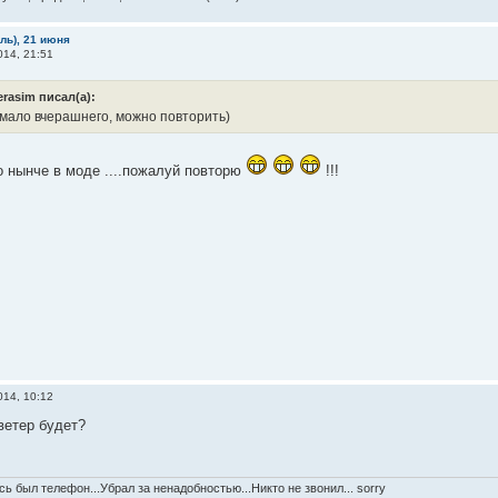
бль), 21 июня
14, 21:51
erasim писал(а):
 мало вчерашнего, можно повторить)
 нынче в моде ....пожалуй повторю
!!!
14, 10:12
ветер будет?
ь был телефон...Убрал за ненадобностью...Никто не звонил... sorry