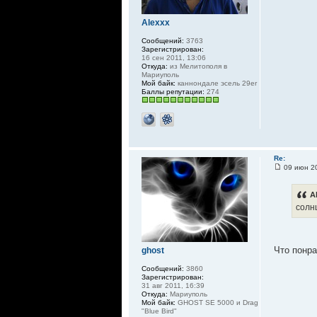
Alexxx
Сообщений:
3763
Зарегистрирован:
16 сен 2011, 13:06
Откуда:
из Мелитополя в
Мариуполь
Мой байк:
каннондале эсель 29er
Баллы репутации:
274
Re:
09 июн 20
A
солн
Что понр
ghost
Сообщений:
3860
Зарегистрирован:
31 авг 2011, 16:39
Откуда:
Мариуполь
Мой байк:
GHOST SE 5000 и Drag
"Blue Bird"