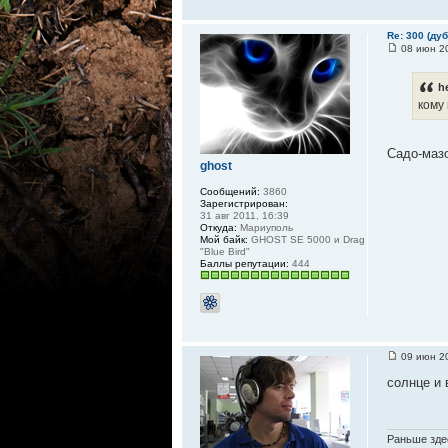
Re: 300 (ду
08 июн 20
h
кому
Садо-мазо
ghost
Сообщений:
3860
Зарегистрирован:
31 авг 2011, 16:39
Откуда:
Мариуполь
Мой байк:
GHOST SE 5000 и Drag
"Blue Bird"
Баллы репутации:
444
09 июн 20
солнце и 
Раньше здес