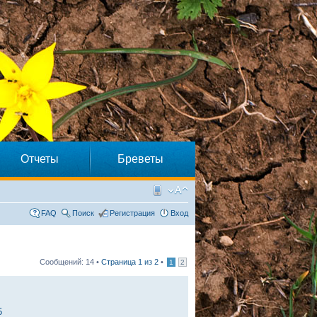
Отчеты
Бреветы
FAQ
Поиск
Регистрация
Вход
Сообщений: 14 •
Страница
1
из
2
•
1
2
5