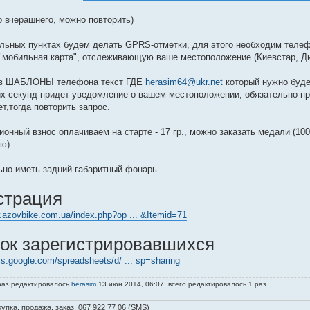
 вчерашнего, можно повторить)
ольных пунктах будем делать GPRS-отметки, для этого необходим тел
"мобильная карта", отслеживающую ваше местоположение (Киевстар, Ди
 в ШАБЛОНЫ телефона текст ГДЕ
herasim64@ukr.net
который нужно будет
х секунд придет уведомление о вашем местоположении, обязательно про
т,тогда повторить запрос.
ионный взнос оплачиваем на старте - 17 гр., можно заказать медали (100 
ю)
ьно иметь задний габаритный фонарь
страция
w.azovbike.com.ua/index.php?op ... &Itemid=71
ок зарегистрировавшихся
cs.google.com/spreadsheets/d/ ... sp=sharing
раз редактировалось
herasim
13 июн 2014, 06:07, всего редактировалось 1 раз.
упка, продажа, заказ, 067 922 77 06 (SMS)