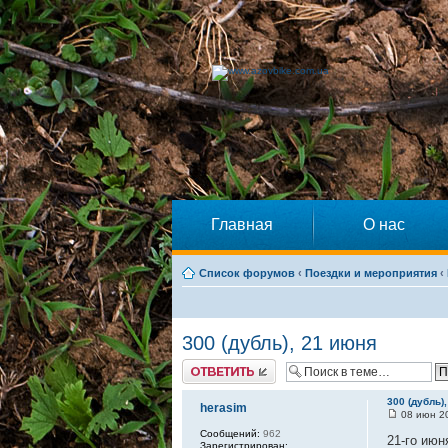
Главная
О нас
Список форумов
‹
Поездки и мероприятия
‹
300 (дубль), 21 июня
Ответить
300 (дубль)
herasim
08 июн 20
Сообщений:
962
21-го июн
Зарегистрирован: