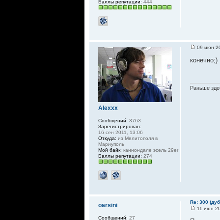
Баллы репутации:
444
09 июн 20
конечно;)
Раньше здес
Alexxx
Сообщений:
3763
Зарегистрирован:
16 сен 2011, 13:06
Откуда:
из Мелитополя в
Мариуполь
Мой байк:
каннондале эсель 29er
Баллы репутации:
274
Re: 300 (ду
oarsini
11 июн 20
Сообщений:
27