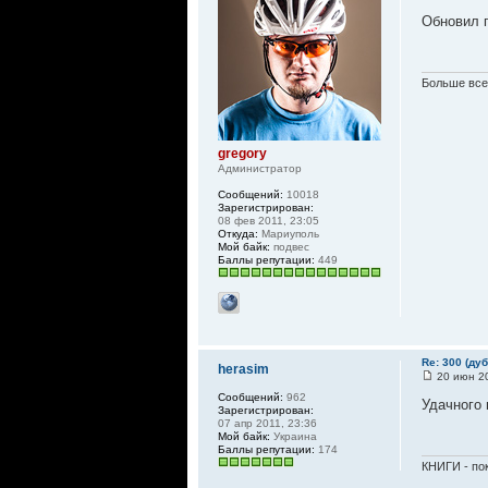
Обновил 
Больше всег
gregory
Администратор
Сообщений:
10018
Зарегистрирован:
08 фев 2011, 23:05
Откуда:
Мариуполь
Мой байк:
подвес
Баллы репутации:
449
Re: 300 (ду
herasim
20 июн 20
Сообщений:
962
Удачного
Зарегистрирован:
07 апр 2011, 23:36
Мой байк:
Украина
Баллы репутации:
174
КНИГИ - пок