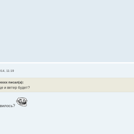
14, 11:19
lexxx писал(а):
це и ветер будет?
авилось?