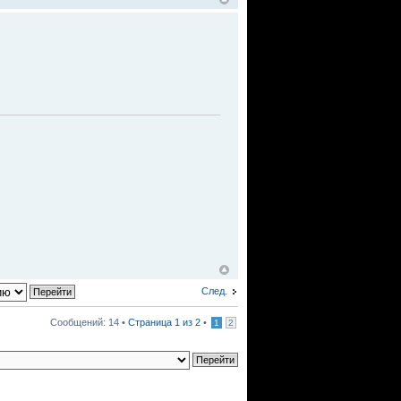
След.
Сообщений: 14 •
Страница
1
из
2
•
1
2