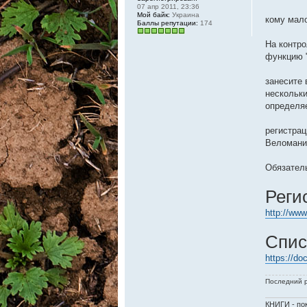
07 апр 2011, 23:36
Мой байк:
Украина
кому мало
Баллы репутации:
174
На контр
функцию 
занесите
нескольки
определяе
регистрац
Веломани
Обязател
Реги
http://ww
Спис
https://do
Последний 
КНИГИ - пок