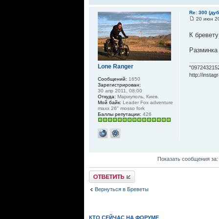
Re: 300 (ду
20 июн 20
К бревету
Разминка
Lone Ranger
"097243215
http://insta
Сообщений:
1650
Зарегистрирован:
30 апр 2011, 08:00
Откуда:
Мариуполь, Киев.
Мой байк:
Leader Fox adventure
maxx 26" mosso fork
Баллы репутации:
426
Показать сообщения за
Ответить
Вернуться в Бреветы
КТО СЕЙЧАС НА ФОРУМЕ