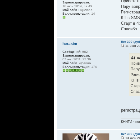
Приветств
Зарегистрирован:
Пару вопр
10 июн 2014, 07:49
Мой байк:
Fuji Aloha
Регистрац
Баллы репутации:
14
КП в SMS 
Старт в 4
Спасибо
Re: 300 (ду
herasim
11 июн 20
Сообщений:
962
Зарегистрирован:
o
07 апр 2011, 23:36
Мой байк:
Украина
Прив
Баллы репутации:
174
Пару
Реги
КП в
Старт
Спас
регистрац
КНИГИ - пок
Re: 300 (ду
13 июн 20