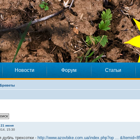
Новости
Форум
Статьи
Бреветы
, 21 июня
14, 15:30
я дубль трехсотки -
http://www.azovbike.com.ua/index.php?op ... &Itemid=8