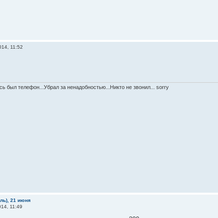
14, 11:52
ь был телефон...Убрал за ненадобностью...Никто не звонил... sorry
бль), 21 июня
14, 11:49