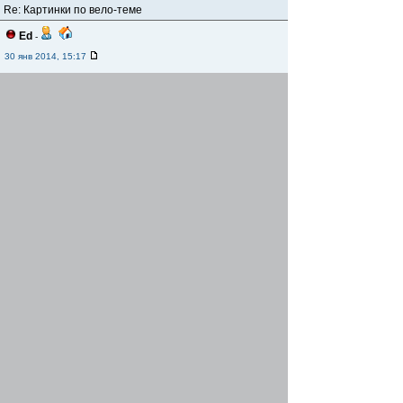
Re: Картинки по вело-теме
Ed
-
30 янв 2014, 15:17
Джамшут клал...
Re: Картинки по вело-теме
romanc
-
01 фев 2014, 09:14
[img]velomobile.org/forum/download/file.php?
id=21807&mode=view/f_772118[1].jpg[/img]
Re: Картинки по вело-теме
ProJector
-
02 фев 2014, 23:41
Вернуться наверх
Начать новую тему
Ответить
На страницу
Пред.
1
...
167
,
168
,
169
,
170
,
171
,
172
,
173
...
222
След.
Страница
170
из
222
[ Сообщений: 2213 ]
Предыдущая тема
|
Следующая тема