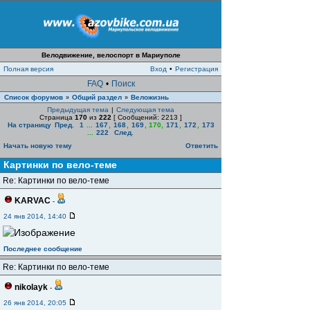
Велодвижение, велоспорт в Мариуполе
Полная версия
Вход
•
Регистрация
FAQ
•
Поиск
Список форумов
Общий раздел
Веложизнь
»
»
Предыдущая тема
|
Следующая тема
Страница
170
из
222
[ Сообщений: 2213 ]
На страницу
Пред.
1
...
167
,
168
,
169
,
170
,
171
,
172
,
173
...
222
След.
Начать новую тему
Ответить
Картинки по вело-теме
Re: Картинки по вело-теме
KARVAC
-
24 янв 2014, 14:40
Последнее сообщение
Re: Картинки по вело-теме
nikolayk
-
26 янв 2014, 20:05