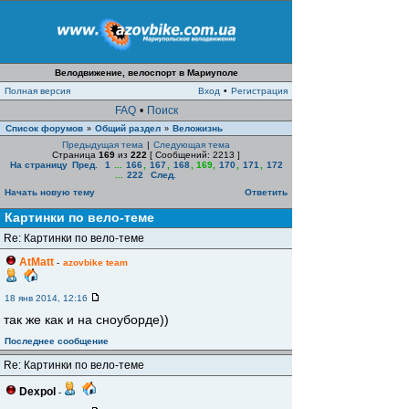
Велодвижение, велоспорт в Мариуполе
Полная версия
Вход
•
Регистрация
FAQ
•
Поиск
Список форумов
Общий раздел
Веложизнь
»
»
Предыдущая тема
|
Следующая тема
Страница
169
из
222
[ Сообщений: 2213 ]
На страницу
Пред.
1
...
166
,
167
,
168
,
169
,
170
,
171
,
172
...
222
След.
Начать новую тему
Ответить
Картинки по вело-теме
Re: Картинки по вело-теме
AtMatt
-
azovbike team
18 янв 2014, 12:16
так же как и на сноуборде))
Последнее сообщение
Re: Картинки по вело-теме
Dexpol
-