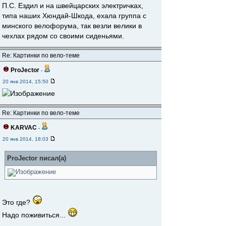
П.С. Ездил и на швейцарских электричках,
типа наших Хюндай-Шкода, ехала группа с
минского велофорума, так везли велики в
чехлах рядом со своими сиденьями.
Re: Картинки по вело-теме
ProJector
-
20 янв 2014, 15:50
Re: Картинки по вело-теме
KARVAC
-
20 янв 2014, 18:03
ProJector писал(а)
Это где?
Надо поживиться...