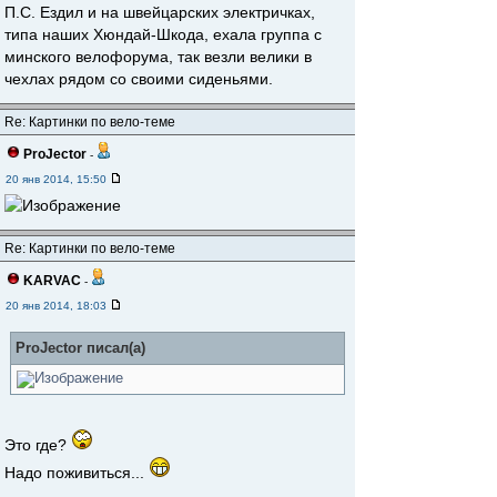
П.С. Ездил и на швейцарских электричках,
типа наших Хюндай-Шкода, ехала группа с
минского велофорума, так везли велики в
чехлах рядом со своими сиденьями.
Re: Картинки по вело-теме
ProJector
-
20 янв 2014, 15:50
Re: Картинки по вело-теме
KARVAC
-
20 янв 2014, 18:03
ProJector писал(а)
Это где?
Надо поживиться...