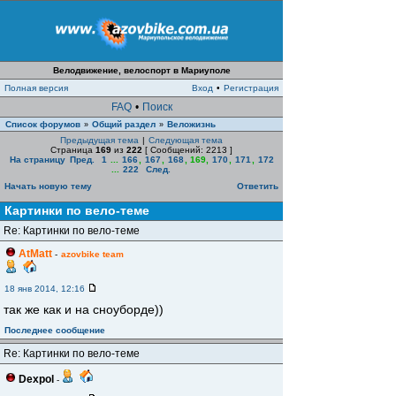
Велодвижение, велоспорт в Мариуполе
Полная версия
Вход
•
Регистрация
FAQ
•
Поиск
Список форумов
Общий раздел
Веложизнь
»
»
Предыдущая тема
|
Следующая тема
Страница
169
из
222
[ Сообщений: 2213 ]
На страницу
Пред.
1
...
166
,
167
,
168
,
169
,
170
,
171
,
172
...
222
След.
Начать новую тему
Ответить
Картинки по вело-теме
Re: Картинки по вело-теме
AtMatt
-
azovbike team
18 янв 2014, 12:16
так же как и на сноуборде))
Последнее сообщение
Re: Картинки по вело-теме
Dexpol
-