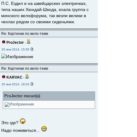
П.С. Ездил и на швейцарских электричках,
типа наших Хюндай-Шкода, ехала группа с
минского велофорума, так везли велики в
чехлах рядом со своими сиденьями.
Re: Картинки по вело-теме
ProJector
-
20 янв 2014, 15:50
Re: Картинки по вело-теме
KARVAC
-
20 янв 2014, 18:03
ProJector писал(а)
Это где?
Надо поживиться...