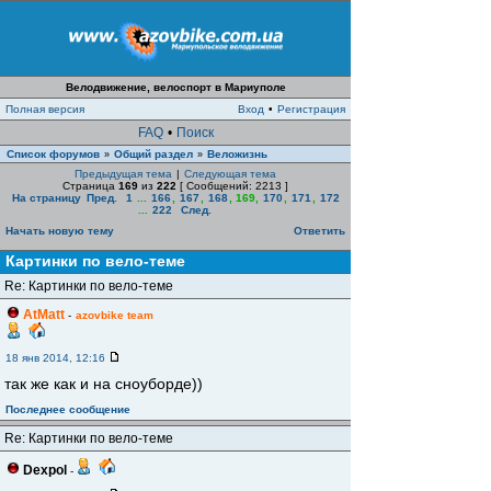
Велодвижение, велоспорт в Мариуполе
Полная версия
Вход
•
Регистрация
FAQ
•
Поиск
Список форумов
Общий раздел
Веложизнь
»
»
Предыдущая тема
|
Следующая тема
Страница
169
из
222
[ Сообщений: 2213 ]
На страницу
Пред.
1
...
166
,
167
,
168
,
169
,
170
,
171
,
172
...
222
След.
Начать новую тему
Ответить
Картинки по вело-теме
Re: Картинки по вело-теме
AtMatt
-
azovbike team
18 янв 2014, 12:16
так же как и на сноуборде))
Последнее сообщение
Re: Картинки по вело-теме
Dexpol
-