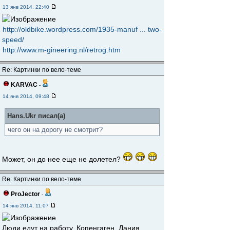
13 янв 2014, 22:40
http://oldbike.wordpress.com/1935-manuf ... two-
speed/
http://www.m-gineering.nl/retrog.htm
Re: Картинки по вело-теме
KARVAC
-
14 янв 2014, 09:48
Hans.Ukr писал(а)
чего он на дорогу не смотрит?
Может, он до нее еще не долетел?
Re: Картинки по вело-теме
ProJector
-
14 янв 2014, 11:07
Люди едут на работу, Копенгаген, Дания.