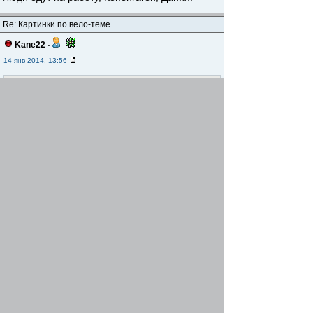
Re: Картинки по вело-теме
Kane22
-
14 янв 2014, 13:56
Оффтоп
Re: Картинки по вело-теме
ret-u
-
14 янв 2014, 21:36
Я, сегодня, то-же так поработал
Re: Картинки по вело-теме
Ed
-
15 янв 2014, 12:44
Хорошая возможность быть замеченным
Вернуться наверх
Начать новую тему
Ответить
На страницу
Пред.
1
...
164
,
165
,
166
,
167
,
168
,
169
,
170