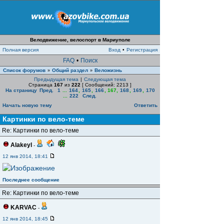
Велодвижение, велоспорт в Мариуполе
Полная версия
Вход
•
Регистрация
FAQ
•
Поиск
Список форумов
Общий раздел
Веложизнь
»
»
Предыдущая тема
|
Следующая тема
Страница
167
из
222
[ Сообщений: 2213 ]
На страницу
Пред.
1
...
164
,
165
,
166
,
167
,
168
,
169
,
170
...
222
След.
Начать новую тему
Ответить
Картинки по вело-теме
Re: Картинки по вело-теме
Alakeyl
-
12 янв 2014, 18:41
Последнее сообщение
Re: Картинки по вело-теме
KARVAC
-
12 янв 2014, 18:45