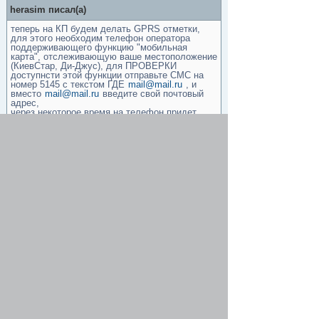
herasim писал(а)
теперь на КП будем делать GPRS отметки,
для этого необходим телефон оператора
поддерживающего функцию "мобильная
карта", отслеживающую ваше местоположение
(КиевСтар, Ди-Джус), для ПРОВЕРКИ
доступнсти этой функции отправьте СМС на
номер 5145 с текстом ГДЕ
mail@mail.ru
, и
вместо
mail@mail.ru
введите свой почтовый
адрес,
через некоторое время на телефон придет
уведомление
на бревете СМС будем отправлять на номер
5145 с текстом ГДЕ
herasim64@ukr.net
К чему этот гемор?
Re: бревет 200, 3 мая
Минотавр
-
19 апр 2014, 15:27
У кого взять киевстар? У жены есть, но она
рабочий не отдаст.
Re: бревет 200, 3 мая