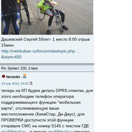
Дашевский Сергей 59лет- 1 место 8:05 отрыв
15мин.
http://velokuban.ru/forum/viewtopic.php ...
&start=450
Re: бревет 200, 3 мая
herasim
-
19 апр 2014, 13:33
теперь на КП будем делать GPRS отметки, для
этого необходим телефон оператора
поддерживающего функцию "мобильная
карта", отслеживающую ваше
местоположение (КиевСтар, Ди-Джус), для
ПРОВЕРКИ доступнсти этой функции
отправьте СМС на номер 5145 с текстом ГДЕ
mail@mail.ru
, и вместо
mail@mail.ru
введите