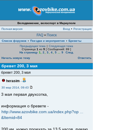
Велодвижение, велоспорт в Мариуполе
Полная версия
Вход
•
Регистрация
FAQ
•
Поиск
Список форумов
Поездки и мероприятия
Бреветы
»
»
Предыдущая тема
|
Следующая тема
Страница
1
из
9
[ Сообщений: 89 ]
На страницу
1
,
2
,
3
,
4
,
5
...
9
След.
Начать новую тему
Ответить
бревет 200, 3 мая
бревет 200, 3 мая
herasim
-
30 мар 2014, 09:43
3 мая первая двухсотка,
информация о бревете -
http://www.azovbike.com.ua/index.php?op ...
&Itemid=84
200 км. нужно проехать за 13,5 часов, думаю,