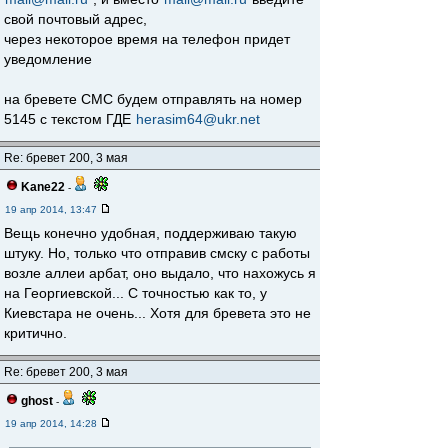
свой почтовый адрес,
через некоторое время на телефон придет
уведомление
на бревете СМС будем отправлять на номер
5145 с текстом ГДЕ
herasim64@ukr.net
Re: бревет 200, 3 мая
Kane22
-
19 апр 2014, 13:47
Вещь конечно удобная, поддерживаю такую
штуку. Но, только что отправив смску с работы
возле аллеи арбат, оно выдало, что нахожусь я
на Георгиевской... С точностью как то, у
Киевстара не очень... Хотя для бревета это не
критично.
Re: бревет 200, 3 мая
ghost
-
19 апр 2014, 14:28