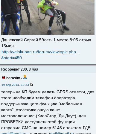
Дашевский Сергей 59лет- 1 место 8:05 отрыв
15мин.
http://velokuban.ru/forum/viewtopic.php ...
&start=450
Re: бревет 200, 3 мая
herasim
-
19 апр 2014, 13:33
теперь на КП будем делать GPRS отметки, для
этого необходим телефон оператора
поддерживающего функцию "мобильная
карта", отслеживающую ваше
местоположение (КиевСтар, Ди-Джус), для
ПРОВЕРКИ доступнсти этой функции
отправьте СМС на номер 5145 с текстом ГДЕ
mail@mail.ru
, и вместо
mail@mail.ru
введите