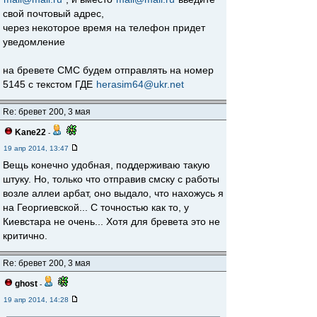
свой почтовый адрес,
через некоторое время на телефон придет
уведомление
на бревете СМС будем отправлять на номер
5145 с текстом ГДЕ
herasim64@ukr.net
Re: бревет 200, 3 мая
Kane22
-
19 апр 2014, 13:47
Вещь конечно удобная, поддерживаю такую
штуку. Но, только что отправив смску с работы
возле аллеи арбат, оно выдало, что нахожусь я
на Георгиевской... С точностью как то, у
Киевстара не очень... Хотя для бревета это не
критично.
Re: бревет 200, 3 мая
ghost
-
19 апр 2014, 14:28