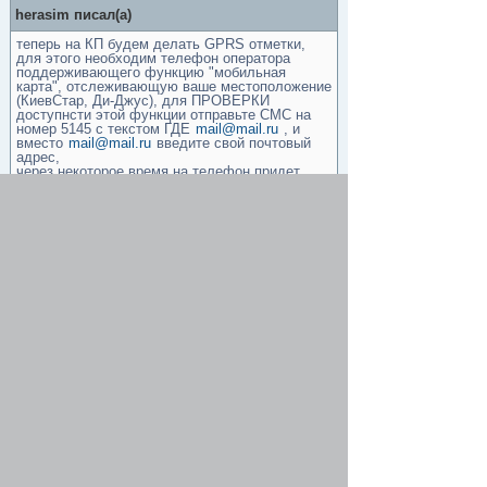
herasim писал(а)
теперь на КП будем делать GPRS отметки,
для этого необходим телефон оператора
поддерживающего функцию "мобильная
карта", отслеживающую ваше местоположение
(КиевСтар, Ди-Джус), для ПРОВЕРКИ
доступнсти этой функции отправьте СМС на
номер 5145 с текстом ГДЕ
mail@mail.ru
, и
вместо
mail@mail.ru
введите свой почтовый
адрес,
через некоторое время на телефон придет
уведомление
на бревете СМС будем отправлять на номер
5145 с текстом ГДЕ
herasim64@ukr.net
К чему этот гемор?
Re: бревет 200, 3 мая
Минотавр
-
19 апр 2014, 15:27
У кого взять киевстар? У жены есть, но она
рабочий не отдаст.
Re: бревет 200, 3 мая