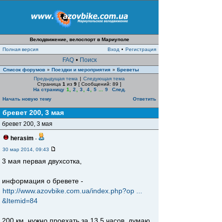
Велодвижение, велоспорт в Мариуполе
Полная версия
Вход
•
Регистрация
FAQ
•
Поиск
Список форумов
Поездки и мероприятия
Бреветы
»
»
Предыдущая тема
|
Следующая тема
Страница
1
из
9
[ Сообщений: 89 ]
На страницу
1
,
2
,
3
,
4
,
5
...
9
След.
Начать новую тему
Ответить
бревет 200, 3 мая
бревет 200, 3 мая
herasim
-
30 мар 2014, 09:43
3 мая первая двухсотка,
информация о бревете -
http://www.azovbike.com.ua/index.php?op ...
&Itemid=84
200 км. нужно проехать за 13,5 часов, думаю,