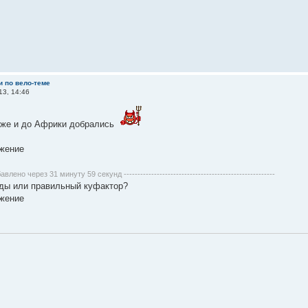
и по вело-теме
13, 14:46
уже и до Африки добрались
бавлено через 31 минуту 59 секунд -------------------------------------------------------
зды или правильный куфактор?