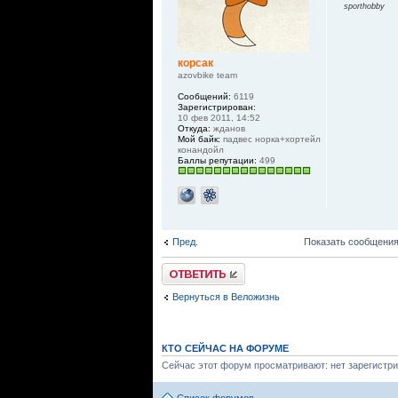
sporthobby
корсак
azovbike team
Сообщений:
6119
Зарегистрирован:
10 фев 2011, 14:52
Откуда:
жданов
Мой байк:
падвес норка+хортейл
конандойл
Баллы репутации:
499
Пред.
Показать сообщения
Ответить
Вернуться в Веложизнь
КТО СЕЙЧАС НА ФОРУМЕ
Сейчас этот форум просматривают: нет зарегистри