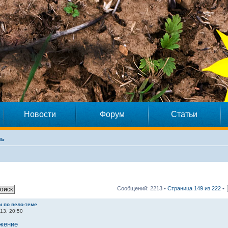
Новости
Форум
Статьи
нь
Сообщений: 2213 •
Страница
149
из
222
•
и по вело-теме
13, 20:50