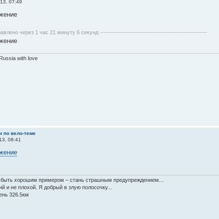
13, 07:49
бавлено через 1 час 21 минуту 6 секунд -------------------------------------------------------
Russia with love
и по вело-теме
13, 08:41
быть хорошим примером – стань страшным предупреждением...
й и не плохой. Я добрый в злую полосочку...
ень 326.5км