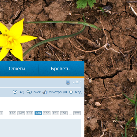
Отчеты
Бреветы
FAQ
Поиск
Регистрация
Вход
...
...
1
146
147
148
149
150
151
152
222