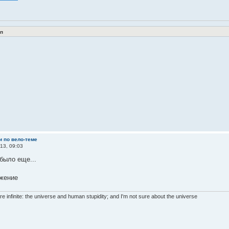
п
и по вело-теме
13, 09:03
было еще...
re infinite: the universe and human stupidity; and I'm not sure about the universe