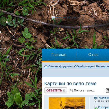
Главная
О нас
Список форумов
‹
Общий раздел
‹
Веложиз
Картинки по вело-теме
Ответить
Re: Картинк
28 сен 20