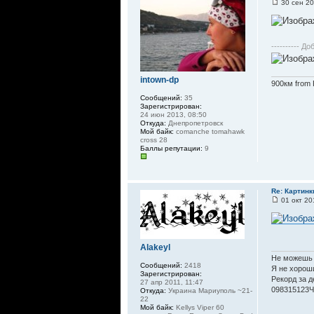
30 сен 20
---------- До
intown-dp
900км from 
Сообщений:
35
Зарегистрирован:
24 июн 2013, 08:50
Откуда:
Днепропетровск
Мой байк:
comanche tomahawk
cross 28
Баллы репутации:
9
Re: Картинк
01 окт 20
Alakeyl
Не можешь 
Сообщений:
2418
Я не хороши
Зарегистрирован:
Рекорд за д
27 апр 2011, 11:47
098315123Ч
Откуда:
Украина Мариуполь ~21-
22
Мой байк:
Kellys Viper 60