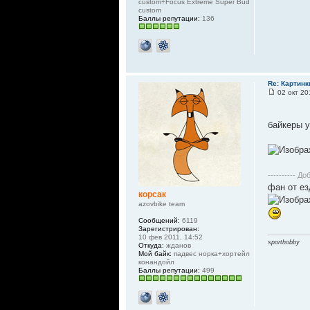
custom+Focus Extreme Super Bud
custom
Баллы репутации:
136
Re: Картинк
02 окт 20
байкеры 
---------- До
фан от е
корсак
azovbike team
Сообщений:
6119
Зарегистрирован:
10 фев 2011, 14:52
sporthobby
Откуда:
жданов
Мой байк:
падвес норка+хортейл
конандойл
Баллы репутации:
499