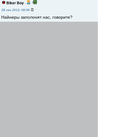
Biker Boy
-
28 сен 2013, 08:09
Найнеры заполонят нас, говорите?
Re: Картинки по вело-теме
fido
-
28 сен 2013, 09:47
Для перевозки грузов
Re: Картинки по вело-теме
Ozzi
-
28 сен 2013, 18:58
комплектация супер люкс
Re: Картинки по вело-теме
fido
-