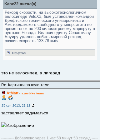
Kane22 писал(а)
Рекорд скорости, на высокотехнологичном
велосипеде VeloX3, был установлен командой
Делфтского технического университета и
Амстердамского свободного университета во
время гонок по 200-километровому маршруту в
пустыне Невада. Велосипедисту Севастиану
Боуиру удалось побить мировой рекорд,
развив скорость 133.78 км/ч:
Оффтоп
это не велосипед, а лигерад
Re: Картинки по вело-теме
AtMatt
-
azovbike team
25 сен 2013, 21:12
заставляет задуматься
---------- Добавлено через 1 час 58 минут 58 секунд -----