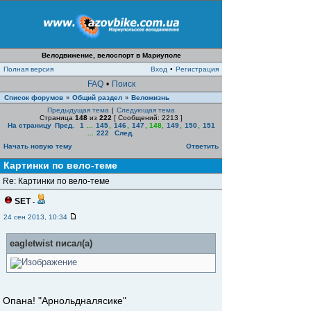
Велодвижение, велоспорт в Мариуполе
Полная версия
Вход
•
Регистрация
FAQ
•
Поиск
Список форумов
Общий раздел
Веложизнь
»
»
Предыдущая тема
|
Следующая тема
Страница
148
из
222
[ Сообщений: 2213 ]
На страницу
Пред.
1
...
145
,
146
,
147
,
148
,
149
,
150
,
151
...
222
След.
Начать новую тему
Ответить
Картинки по вело-теме
Re: Картинки по вело-теме
SET
-
24 сен 2013, 10:34
eagletwist писал(а)
Опана! "Арнольдналясике"