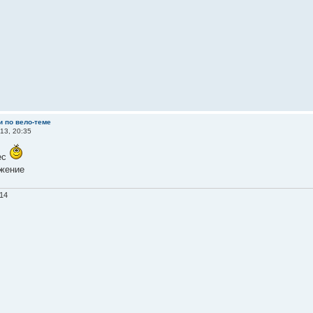
и по вело-теме
13, 20:35
ес
14