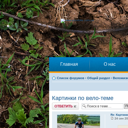
Главная
О нас
Список форумов
‹
Общий раздел
‹
Веложиз
Картинки по вело-теме
Ответить
Re: Картинк
24 сен 20