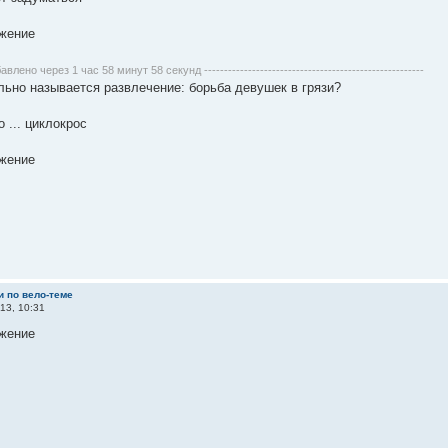
бавлено через 1 час 58 минут 58 секунд -------------------------------------------------------
льно называется развлечение: борьба девушек в грязи?
 ... циклокрос
и по вело-теме
13, 10:31