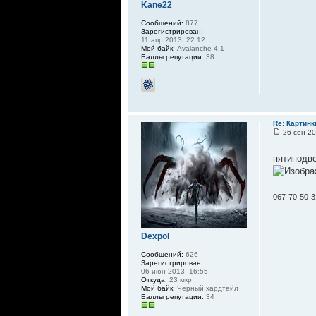
Kane22
Сообщений:
877
Зарегистрирован:
11 апр 2013, 22:12
Мой байк:
Avalanche 4.1
Баллы репутации:
38
Re: Картинк
26 сен 20
пятиподв
067-70-50-3
Dexpol
Сообщений:
626
Зарегистрирован:
06 июн 2013, 16:55
Откуда:
23 мкр
Мой байк:
Черный хардтейл
Баллы репутации:
34