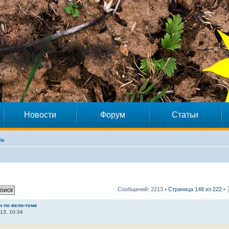
Новости
Форум
Статьи
нь
Сообщений: 2213 •
Страница
148
из
222
•
и по вело-теме
13, 10:34