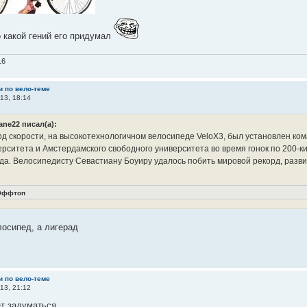
 какой гений его придумал
16
и по вело-теме
13, 18:14
ane22 писал(а):
рд скорости, на высокотехнологичном велосипеде VeloX3, был установлен ко
ерситета и Амстердамского свободного университета во время гонок по 200-
да. Велосипедисту Севастиану Боуиру удалось побить мировой рекорд, развив 
ффтоп
лосипед, а лигерад
и по вело-теме
13, 21:12
ет задуматься