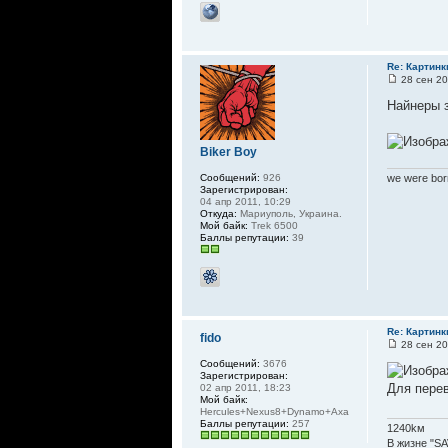
Re: Картинк
28 сен 20
Найнеры з
Biker Boy
we were born
Сообщений:
926
Зарегистрирован:
04 апр 2011, 10:29
Откуда:
Мариуполь, Украина.
Мой байк:
Trek 6500
Баллы репутации:
39
Re: Картинк
fido
28 сен 20
Сообщений:
3676
Зарегистрирован:
Для перев
02 апр 2011, 18:23
Мой байк:
Hercules+Nexus8+Dynamo+Axa
Баллы репутации:
257
1240kм
В жизне "SA