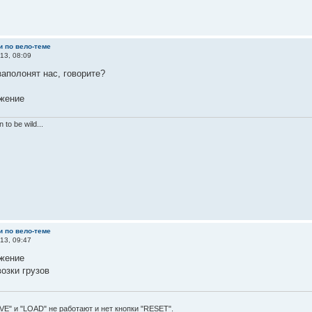
и по вело-теме
13, 08:09
аполонят нас, говорите?
 to be wild...
и по вело-теме
13, 09:47
озки грузов
VE" и "LOAD" не работают и нет кнопки "RESET".