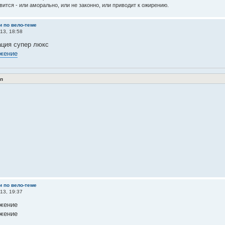
вится - или аморально, или не законно, или приводит к ожирению.
и по вело-теме
13, 18:58
ация супер люкс
п
и по вело-теме
13, 19:37