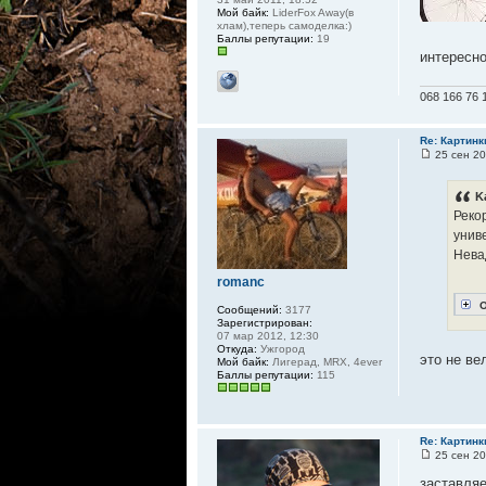
Мой байк:
LiderFox Away(в
хлам),теперь самоделка:)
Баллы репутации:
19
интересно
068 166 76 
Re: Картинк
25 сен 20
K
Реко
унив
Нева
romanc
О
Сообщений:
3177
Зарегистрирован:
07 мар 2012, 12:30
Откуда:
Ужгород
это не ве
Мой байк:
Лигерад, MRX, 4ever
Баллы репутации:
115
Re: Картинк
25 сен 20
заставля