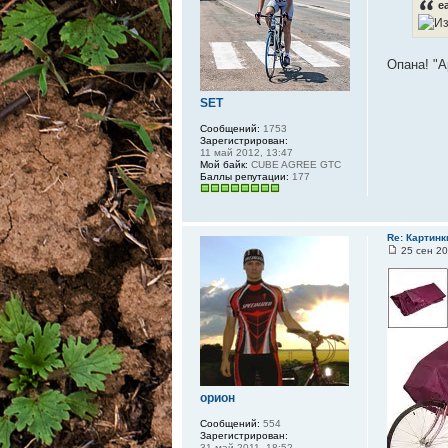
e
Опана! "
SET
Сообщений:
1753
Зарегистрирован:
11 май 2012, 13:47
Мой байк:
CUBE AGREE GTC
Баллы репутации:
177
Re: Картинк
25 сен 20
орион
Сообщений:
554
Зарегистрирован:
31 май 2011, 18:52