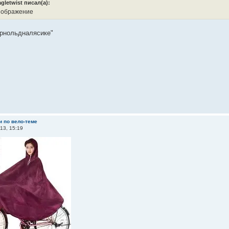
agletwist писал(а):
Арнольдналясике"
и по вело-теме
13, 15:19