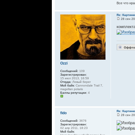
Все что нра
Re: Картинк
28 сен 20
комплект
Оффто
Ozzi
Сообщений:
109
Зарегистрирован:
15 июл 2013, 16:59
Откуда:
Левый берег
Мой байк:
Cannondale Trail 7,
magellan polaris
Баллы репутации:
4
Re: Картинк
fido
28 сен 20
Сообщений:
3676
Зарегистрирован:
02 апр 2011, 18:23
Мой байк: