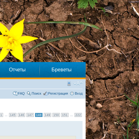
Отчеты
Бреветы
FAQ
Поиск
Регистрация
Вход
...
...
1
145
146
147
148
149
150
151
222