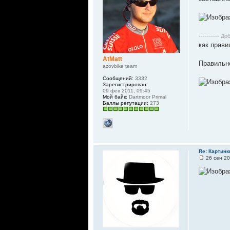
---------- До
как прави
AtMatt
Правильно
azovbike team
Сообщений:
3332
Зарегистрирован:
09 фев 2011, 09:45
Мой байк:
Dartmoor Primal
Баллы репутации:
273
Re: Картинк
26 сен 20