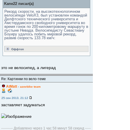
Kane22 писал(а)
Рекорд скорости, на высокотехнологичном
велосипеде VeloX3, был установлен командой
Делфтского технического университета и
Амстердамского свободного университета во
время гонок по 200-километровому маршруту в
пустыне Невада. Велосипедисту Севастиану
Боуиру удалось побить мировой рекорд,
развив скорость 133.78 км/ч:
Оффтоп
это не велосипед, а лигерад
Re: Картинки по вело-теме
AtMatt
-
azovbike team
25 сен 2013, 21:12
заставляет задуматься
---------- Добавлено через 1 час 58 минут 58 секунд -----