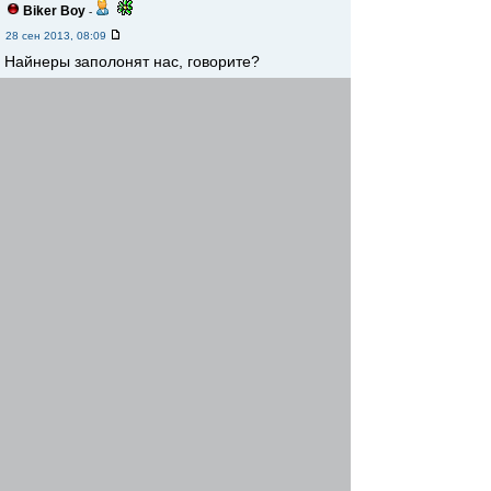
Biker Boy
-
28 сен 2013, 08:09
Найнеры заполонят нас, говорите?
Re: Картинки по вело-теме
fido
-
28 сен 2013, 09:47
Для перевозки грузов
Re: Картинки по вело-теме
Ozzi
-
28 сен 2013, 18:58
комплектация супер люкс
Re: Картинки по вело-теме
fido
-