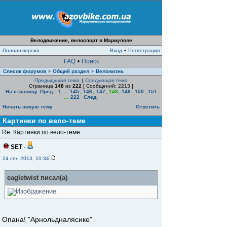
Велодвижение, велоспорт в Мариуполе
Полная версия
Вход
•
Регистрация
FAQ
•
Поиск
Список форумов
Общий раздел
Веложизнь
»
»
Предыдущая тема
|
Следующая тема
Страница
148
из
222
[ Сообщений: 2213 ]
На страницу
Пред.
1
...
145
,
146
,
147
,
148
,
149
,
150
,
151
...
222
След.
Начать новую тему
Ответить
Картинки по вело-теме
Re: Картинки по вело-теме
SET
-
24 сен 2013, 10:34
eagletwist писал(а)
Опана! "Арнольдналясике"