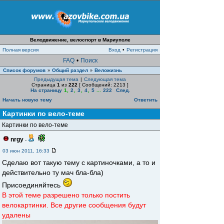
Велодвижение, велоспорт в Мариуполе
Полная версия
Вход
•
Регистрация
FAQ
•
Поиск
Список форумов
Общий раздел
Веложизнь
»
»
Предыдущая тема
|
Следующая тема
Страница
1
из
222
[ Сообщений: 2213 ]
На страницу
1
,
2
,
3
,
4
,
5
...
222
След.
Начать новую тему
Ответить
Картинки по вело-теме
Картинки по вело-теме
nrgy
-
03 июн 2011, 16:33
Сделаю вот такую тему с картиночками, а то и
действительно ту мач бла-бла)
Присоединяйтесь
В этой теме разрешено только постить
велокартинки. Все другие сообщения будут
удалены