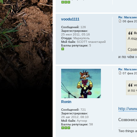
Re: Магазин
voodu1111
06 фев 20
Сообщений:
126
Зарегистрирован:
R
25 июл 2011, 05:16
Откуда:
Мариуполь
А еще
Мой байк:
SCOTT планетарий
Баллы репутации:
5
Срав
и по чём 
Re: Магазин
07 фев 20
v
и по 
Ronin
http://ww
Сообщений:
721
Зарегистрирован:
26 авг 2012, 08:10
Созвонись
Мой байк:
Аутхор
Баллы репутации:
58
Two things a