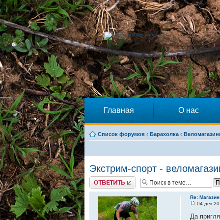
Главная
О нас
Список форумов
‹
Барахолка
‹
Веломагази
Экстрим-спорт - веломагаз
Ответить
Re: Магазин
04 дек 20
Да пригля