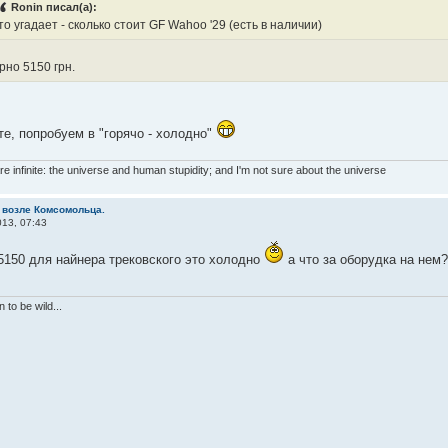
Ronin писал(а):
то угадает - сколько стоит GF Wahoo '29 (есть в наличии)
рно 5150 грн.
те, попробуем в "горячо - холодно"
re infinite: the universe and human stupidity; and I'm not sure about the universe
 возле Комсомольца.
13, 07:43
150 для найнера трековского это холодно
а что за оборудка на нем
 to be wild...