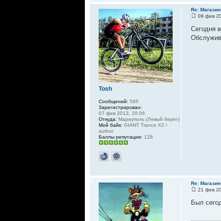
Re: Магазин
09 фев 20
Сегодня в
Обслужива
Tosh
Сообщений:
585
Зарегистрирован:
07 фев 2013, 20:06
Откуда:
Мариуполь (Левый берег)
Мой байк:
GIANT Trance X2 /
author
Баллы репутации:
128
Re: Магазин
21 фев 20
Был сегод