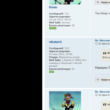
Оффто
Ronin
Two things a
Сообщений:
721
Зарегистрирован:
26 авг 2012, 08:10
Мой байк:
Аутхор
Баллы репутации:
58
Re: Магазин
nikolaich
22 фев 20
Сообщений:
210
Зарегистрирован:
R
01 июн 2012, 20:00
Откуда:
Мариуполь,штука
Кто у
Мой байк:
1.Какой-то TREK без
номера.2.Зелёный с белой
вилкой
Наверно 5
Баллы репутации:
31
Оффто
Re: Магазин
22 фев 20
n