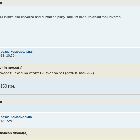
п
re infinite: the universe and human stupidity; and I'm not sure about the universe
 возле Комсомольца.
13, 20:50
onin писал(а):
гадает - сколько стоит GF Wahoo '29 (есть в наличии)
150 грн.
п
 возле Комсомольца.
13, 22:03
ikolaich писал(а):