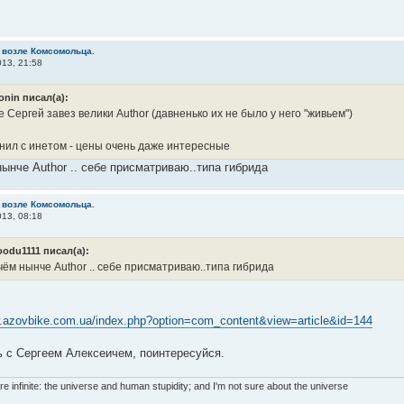
 возле Комсомольца.
13, 21:58
onin писал(а):
 Сергей завез велики Author (давненько их не было у него "живьем")
нил с инетом - цены очень даже интересные
нынче Author .. себе присматриваю..типа гибрида
 возле Комсомольца.
13, 08:18
oodu1111 писал(а):
чём нынче Author .. себе присматриваю..типа гибрида
w.azovbike.com.ua/index.php?option=com_content&view=article&id=144
 с Сергеем Алексеичем, поинтересуйся.
re infinite: the universe and human stupidity; and I'm not sure about the universe