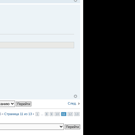
След.
6 •
Страница
11
из
13
•
...
1
8
9
10
11
12
13