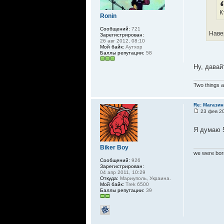
К
Ronin
Сообщений:
721
Наве
Зарегистрирован:
26 авг 2012, 08:10
Мой байк:
Аутхор
Баллы репутации:
58
Ну, давай
Two things a
Re: Магазин
23 фев 20
Я думаю 5
Biker Boy
we were born
Сообщений:
926
Зарегистрирован:
04 апр 2011, 10:29
Откуда:
Мариуполь, Украина.
Мой байк:
Trek 6500
Баллы репутации:
39