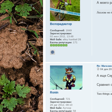
А моего р
Лосизм не 
Велорадиатор
Сообщений:
1849
Зарегистрирован:
02 июл 2011, 13:48
Мой байк:
alloy hardtail 26
Баллы репутации:
171
Re: Магазин
04 дек 20
А еще Сер
Сравнил с
Ronin
Two things a
Сообщений:
721
Зарегистрирован:
26 авг 2012, 08:10
Мой байк:
Аутхор
Баллы репутации:
58