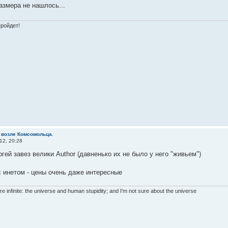
азмера не нашлось...
пройдет!
 возле Комсомольца.
12, 20:28
гей завез велики Author (давненько их не было у него "живьем")
 инетом - цены очень даже интересные
re infinite: the universe and human stupidity; and I'm not sure about the universe