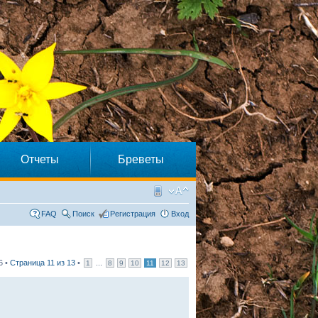
Отчеты
Бреветы
FAQ
Поиск
Регистрация
Вход
6 •
Страница
11
из
13
•
...
1
8
9
10
11
12
13