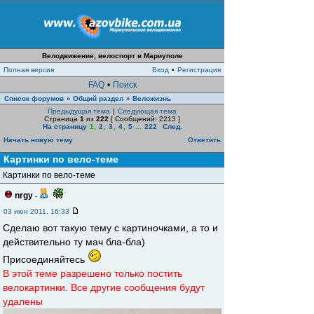
Велодвижение, велоспорт в Мариуполе
Полная версия
Вход
•
Регистрация
FAQ
•
Поиск
Список форумов
Общий раздел
Веложизнь
»
»
Предыдущая тема
|
Следующая тема
Страница
1
из
222
[ Сообщений: 2213 ]
На страницу
1
,
2
,
3
,
4
,
5
...
222
След.
Начать новую тему
Ответить
Картинки по вело-теме
Картинки по вело-теме
nrgy
-
03 июн 2011, 16:33
Сделаю вот такую тему с картиночками, а то и
действительно ту мач бла-бла)
Присоединяйтесь
В этой теме разрешено только постить
велокартинки. Все другие сообщения будут
удалены