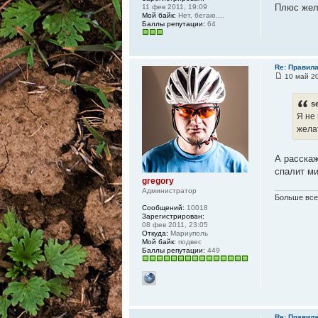
Плюс жел
11 фев 2011, 19:09
Мой байк:
Нет, бегаю....
Баллы репутации:
64
Re: Правил
10 май 20
s
Я не
жела
А расскаж
спалит м
gregory
Администратор
Больше всег
Сообщений:
10018
Зарегистрирован:
08 фев 2011, 23:05
Откуда:
Мариуполь
Мой байк:
подвес
Баллы репутации:
449
Re: Правил