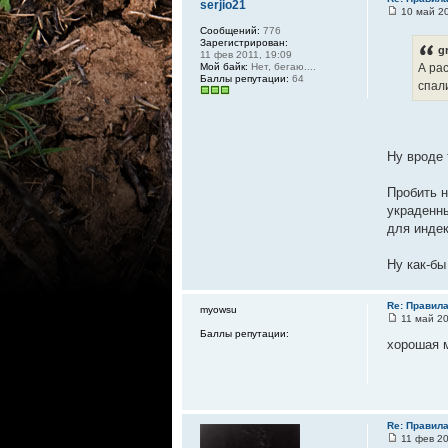
serjio21
10 май 20
Сообщений:
776
Зарегистрирован:
g
11 фев 2011, 19:09
Мой байк:
Нет, бегаю....
А ра
Баллы репутации:
64
спал
Ну вроде 
Пробить н
украденны
для инде
Ну как-бы 
Re: Правил
myowsu
11 май 20
Баллы репутации:
хорошая 
Re: Правил
11 фев 20