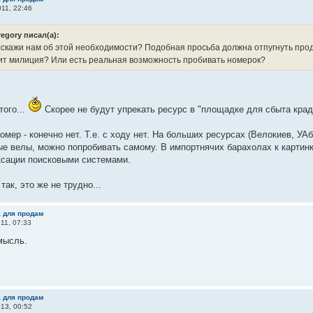
11, 22:46
regory писал(а):
сскажи нам об этой необходимости? Подобная просьба должна отпугнуть прод
ит милиция? Или есть реальная возможность пробивать номерок?
того...
Скорее не будут упрекать ресурс в "площадке для сбыта крад
омер - конечно нет. Т.е. с ходу нет. На больших ресурсах (Велокиев, УА
е велы, можно попробивать самому. В импортнячих барахолах к картинк
ксации поисковыми системами.
так, это же не трудно...
а для продам
11, 07:33
мысль.
а для продам
13, 00:52