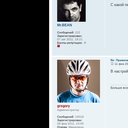
С какой 
Mr.BEAN
Сообщений:
115
Зарегистрирован:
07 авг 2011, 19:21
Баллы репутации:
-8
Re: Правил
11 фев 20
В настрой
Больше всег
gregory
Администратор
Сообщений:
10018
Зарегистрирован:
08 фев 2011, 23:05
Откуда:
Мариуполь