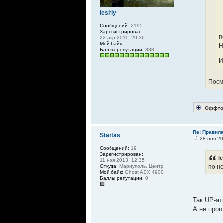
leshiy
Сообщений:
2195
Зарегистрирован:
п
22 апр 2011, 20:36
Мой байк:
.
Н
Баллы репутации:
338
И
Посм
Оффто
Re: Правил
Startas
28 ноя 20
Сообщений:
19
Зарегистрирован:
l
11 ноя 2013, 12:35
Откуда:
Мариуполь, Центр
по н
Мой байк:
Ghost ASX 4900
Баллы репутации:
0
Так UP-ат
А не прощ