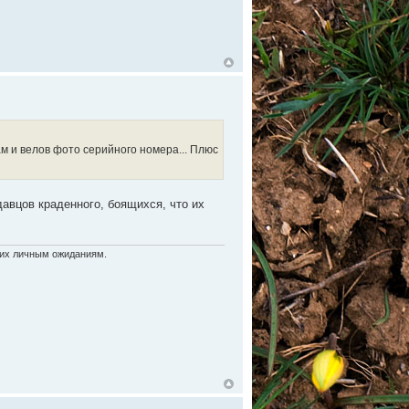
м и велов фото серийного номера... Плюс
авцов краденного, боящихся, что их
ь их личным ожиданиям.