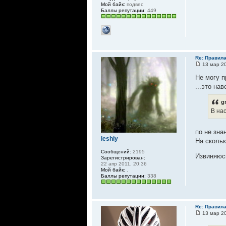
Мой байк:
подвес
Баллы репутации:
449
Re: Правил
13 мар 20
Не могу п
...это нав
g
В на
по не зна
leshiy
На скольк
Сообщений:
2195
Извиняюс
Зарегистрирован:
22 апр 2011, 20:36
Мой байк:
.
Баллы репутации:
338
Re: Правил
13 мар 20