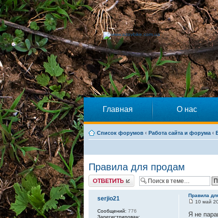
Главная
О нас
Список форумов
‹
Работа сайта и форума
‹
Правила для продам
Ответить
Правила дл
serjio21
10 май 20
Сообщений:
776
Я не пара
Зарегистрирован: