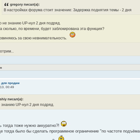
gregory писал(а):
В настройках форума стоит значение: Задержка поднятия темы - 2 дня
о не знанию UP-нул 2 дня подряд.
а сколько, по времени, будет заблокирована эта функция?
звиняюсь за свою невнимательность.
отрим...
п
а для продам
13, 00:49
eshiy писал(а):
е знанию UP-нул 2 дня подряд.
ь тогда тоже нужно аккуратно?!
е тогда было бы сделать программное ограничение "по частоте подъёма