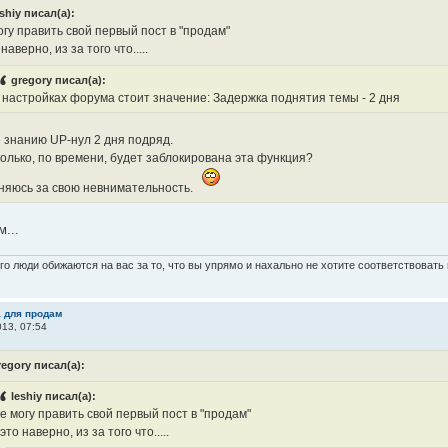
eshiy писал(а):
огу править свой первый пост в "продам"
о наверно, из за того что.....
gregory писал(а):
 настройках форума стоит значение: Задержка поднятия темы - 2 дня
е знанию UP-нул 2 дня подряд.
колько, по времени, будет заблокирована эта функция?
няюсь за свою невнимательность.
...
о люди обижаются на вас за то, что вы упрямо и нахально не хотите соответствоват
а для продам
13, 07:54
regory писал(а):
leshiy писал(а):
е могу править свой первый пост в "продам"
..это наверно, из за того что.....