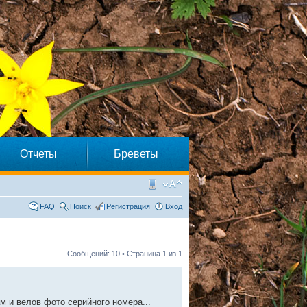
Отчеты
Бреветы
FAQ
Поиск
Регистрация
Вход
Сообщений: 10 • Страница
1
из
1
м и велов фото серийного номера...