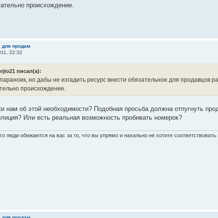
ательно происхождение.
а для продам
11, 22:32
erjio21 писал(а):
 параноик, но дабы не изгадить ресурс внести обязательное для продавцов ра
тельно происхождение.
и нам об этой необходимости? Подобная просьба должна отпугнуть прод
илиция? Или есть реальная возможность пробивать номерок?
о люди обижаются на вас за то, что вы упрямо и нахально не хотите соответствоват
а для продам