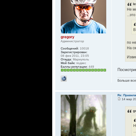
l
Не м
...эт
В
gregory
Администратор
по н
На с
Сообщений:
10018
Зарегистрирован:
08 фев 2011, 23:05
Изви
Откуда:
Мариуполь
Мой байк:
подвес
Баллы репутации:
449
Посмотрим
Больше всег
Re: Правил
14 мар 20
g
Н
.