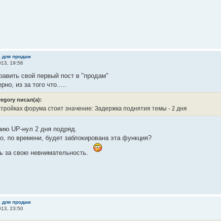
а для продам
13, 19:56
равить свой первый пост в "продам"
ерно, из за того что.....
regory писал(а):
стройках форума стоит значение: Задержка поднятия темы - 2 дня
нию UP-нул 2 дня подряд.
о, по времени, будет заблокирована эта функция?
ь за свою невнимательность.
а для продам
13, 23:50