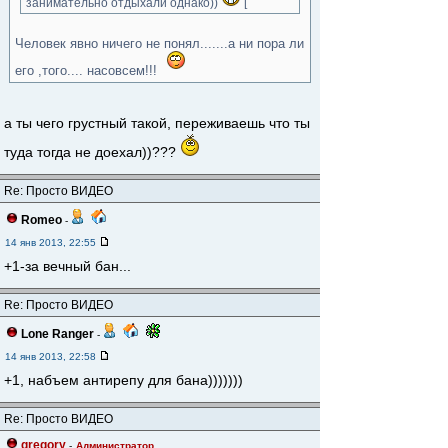
занимательно отдыхали однако))
[
Человек явно ничего не понял.......а ни пора ли
его ,того.... насовсем!!!
а ты чего грустный такой, переживаешь что ты
туда тогда не доехал))???
Re: Просто ВИДЕО
Romeo
-
14 янв 2013, 22:55
+1-за вечный бан...
Re: Просто ВИДЕО
Lone Ranger
-
14 янв 2013, 22:58
+1, набъем антирепу для бана)))))))
Re: Просто ВИДЕО
gregory
-
Администратор