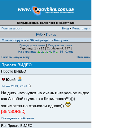
Велодвижение, велоспорт в Мариуполе
Полная версия
Вход
•
Регистрация
FAQ
•
Поиск
Список форумов
Общий раздел
Болтушка
»
»
Предыдущая тема
|
Следующая тема
Страница
1
из
15
[ Сообщений: 147 ]
На страницу
1
,
2
,
3
,
4
,
5
...
15
След.
Начать новую тему
Ответить
Просто ВИДЕО
Просто ВИДЕО
Юрий
-
14 янв 2013, 22:41
На днях наткнулся на очень интересное видео
как Азовбайк гулял в с.Кирилловка!!!))))
занимательно отдыхали однако))
[SENSORED]
Последнее сообщение
Re: Просто ВИДЕО