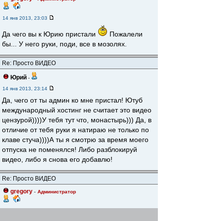
14 янв 2013, 23:03
Да чего вы к Юрию пристали
Пожалели
бы... У него руки, поди, все в мозолях.
Re: Просто ВИДЕО
Юрий
-
14 янв 2013, 23:14
Да, чего от ты админ ко мне пристал! Ютуб
международный хостинг не считает это видео
цензурой))))У тебя тут что, монастырь))) Да, в
отличие от тебя руки я натираю не только по
клаве стуча))))А ты я смотрю за время моего
отпуска не поменялся! Либо разблокируй
видео, либо я снова его добавлю!
Re: Просто ВИДЕО
gregory
-
Администратор
14 янв 2013, 23:16