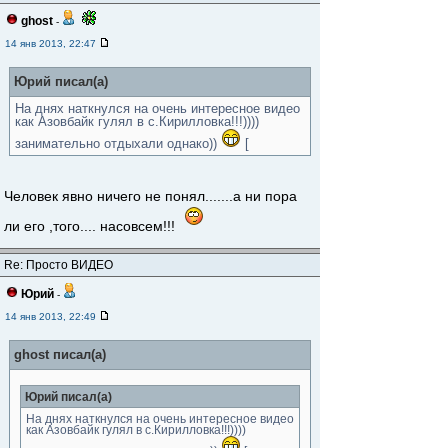
ghost
-
14 янв 2013, 22:47
Юрий писал(а)
На днях наткнулся на очень интересное видео
как Азовбайк гулял в с.Кирилловка!!!))))
занимательно отдыхали однако))
[
Человек явно ничего не понял.......а ни пора
ли его ,того.... насовсем!!!
Re: Просто ВИДЕО
Юрий
-
14 янв 2013, 22:49
ghost писал(а)
Юрий писал(а)
На днях наткнулся на очень интересное видео
как Азовбайк гулял в с.Кирилловка!!!))))