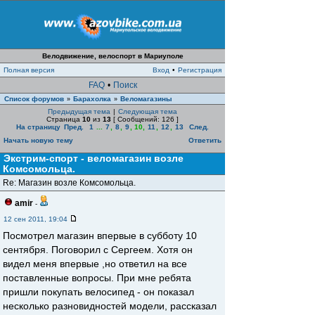
Велодвижение, велоспорт в Мариуполе
Полная версия
Вход
•
Регистрация
FAQ
•
Поиск
Список форумов
Барахолка
Веломагазины
»
»
Предыдущая тема
|
Следующая тема
Страница
10
из
13
[ Сообщений: 126 ]
На страницу
Пред.
1
...
7
,
8
,
9
,
10
,
11
,
12
,
13
След.
Начать новую тему
Ответить
Экстрим-спорт - веломагазин возле
Комсомольца.
Re: Магазин возле Комсомольца.
amir
-
12 сен 2011, 19:04
Посмотрел магазин впервые в субботу 10
сентября. Поговорил с Сергеем. Хотя он
видел меня впервые ,но ответил на все
поставленные вопросы. При мне ребята
пришли покупать велосипед - он показал
несколько разновидностей модели, рассказал