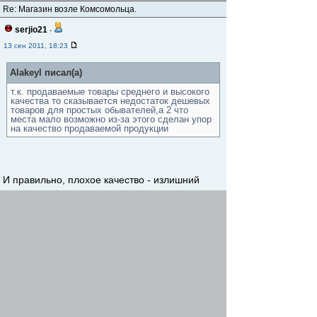
Re: Магазин возле Комсомольца.
serjio21
-
13 сен 2011, 18:23
Alakeyl писал(а)
т.к. продаваемые товары среднего и высокого
качества то сказывается недостаток дешевых
товаров для простых обывателей,а 2 что
места мало возможно из-за этого сделан упор
на качество продаваемой продукции
И правильно, плохое качество - излишний
гемморой, не надо покупать г...но.
Re: Магазин возле Комсомольца.
shabak
-
13 сен 2011, 18:30
1.Цены в магазине очень неплохи.
2.Да товаров с плохим качеством я не
встречал. Даже лоу-енда там практически нет.