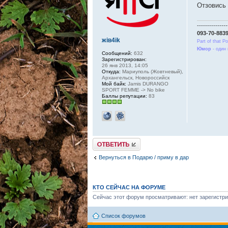
Отзовись
---------------
093-70-883
жiв4ik
Part of that 
Юмор
- один 
Сообщений:
632
Зарегистрирован:
26 янв 2013, 14:05
Откуда:
Мариуполь (Жовтневый),
Архангельск, Новороссийск
Мой байк:
Jamis DURANGO
SPORT FEMME -> No bike
Баллы репутации:
83
Ответить
Вернуться в Подарю / приму в дар
КТО СЕЙЧАС НА ФОРУМЕ
Сейчас этот форум просматривают: нет зарегистри
Список форумов