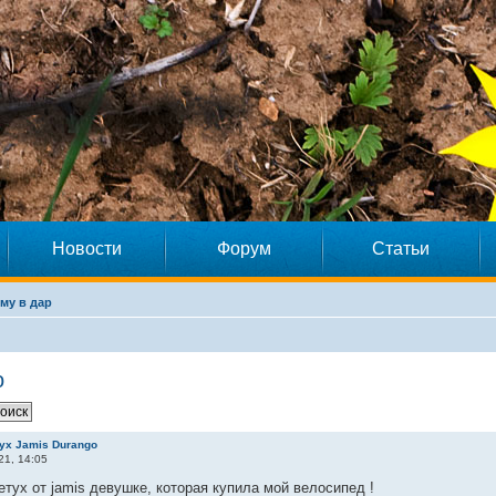
Новости
Форум
Статьи
му в дар
o
ух Jamis Durango
21, 14:05
тух от jamis девушке, которая купила мой велосипед !