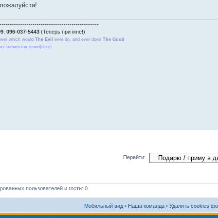
 пожалуйста!
---------------------------------------------------
99
,
096-037-5443
(Теперь при мне!)
Power which would
The Evil
ever do, and ever does
The Good
из элементов гения(Гете)
Перейти:
рованных пользователей и гости: 0
Мобильный вид
•
Наша команда
•
Удалить cookies ф