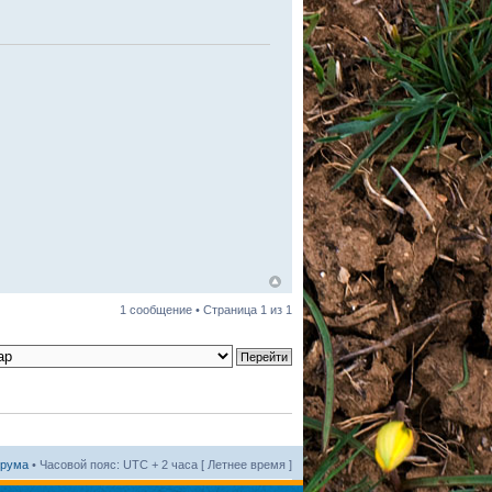
1 сообщение • Страница
1
из
1
орума
• Часовой пояс: UTC + 2 часа [ Летнее время ]