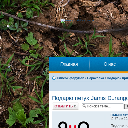
Главная
О нас
Список форумов
‹
Барахолка
‹
Подарю / при
Подарю петух Jamis Durang
Ответить
Подарю пет
17 окт 20
Подарю пе