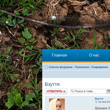
Главная
О нас
Список форумов
‹
Технозона
‹
Снаряжение
Взуття
Ответить
Взуття
19 янв 20
Шановні У