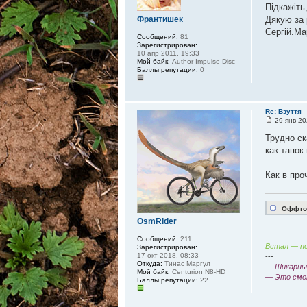
Підкажіть
Франтишек
Дякую за 
Сергій.Ма
Сообщений:
81
Зарегистрирован:
10 апр 2011, 19:33
Мой байк:
Author Impulse Disc
Баллы репутации:
0
Re: Взуття
29 янв 20
Трудно ск
как тапок
Как в про
Оффтоп
OsmRider
---
Сообщений:
211
Встал — по
Зарегистрирован:
17 окт 2018, 08:33
---
Откуда:
Тинас Маргул
— Шикарный
Мой байк:
Centurion N8-HD
— Это смо
Баллы репутации:
22