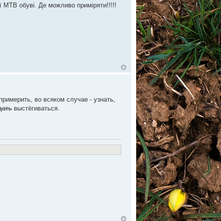
 МТВ обуві. Де можливо приміряти!!!!!
примерить, во всяком случае - узнать,
дать
выстёгиваться.