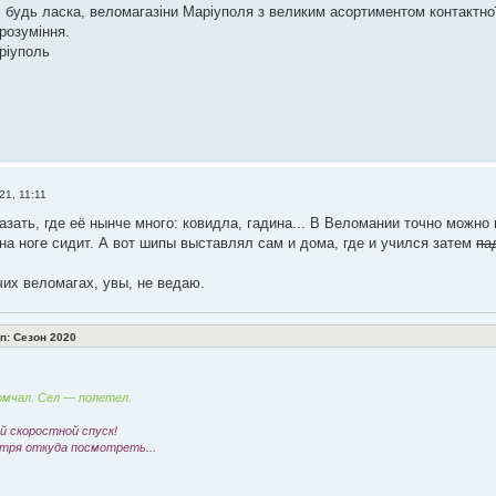
, будь ласка, веломагазіни Маріуполя з великим асортиментом контактної
розуміння.
ріуполь
21, 11:11
азать, где её нынче много: ковидла, гадина... В Веломании точно можно 
 на ноге сидит. А вот шипы выставлял сам и дома, где и учился затем
па
чих веломагах, увы, не ведаю.
: Сезон 2020
мчал. Сел — полетел.
 скоростной спуск!
тря откуда посмотреть...