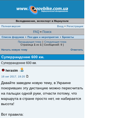
Велодвижение, велоспорт в Мариуполе
Полная версия
Вход
•
Регистрация
FAQ
•
Поиск
Список форумов
Поездки и мероприятия
Бреветы
»
»
Предыдущая тема
|
Следующая тема
Страница
1
из
1
[ Сообщений: 9 ]
Начать новую тему
Ответить
Суперрандонне 600 км.
Суперрандонне 600 км.
herasim
-
16 окт 2017, 19:20
Давайте заведем новую тему, в Украине
покоривших эту дистанцию можно пересчитать
на пальцах одной руки, отчасти потому, что
маршрута в стране просто нет, не набирается
высота!
Вот правила: