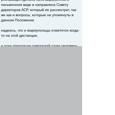
письменном виде и направлена Совету
директоров ACP, который ее рассмотрит, так
же как и вопросы, которые не упомянуты в
данном Положении
надеюсь, что и мариупольцы отметятся когда-
то на этой дистанции,
а пока предлагаю кавказский отчет человека-
легенды, Вадима Водолаги -
http://forum.rostovroadclub.ru/viewtopic.php?
f=8&t=651&p=23909#p23909
Поздравим и Женю Куценко с прохождением,
он теперь четырежды СУПЕР, после
Израильского, Болгарского, Румынского и
Кавказского туров! За один сезон!!
Женин отчет -
https://i-
magnus.livejournal.com/403.html
Последнее сообщение