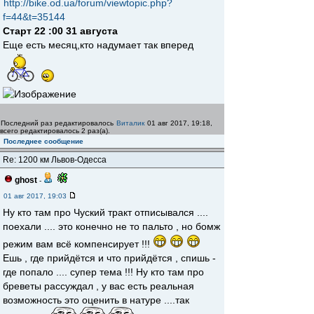
http://bike.od.ua/forum/viewtopic.php?
f=44&t=35144
Старт 22 :00 31 августа
Еще есть месяц,кто надумает так вперед
Последний раз редактировалось
Виталик
01 авг 2017, 19:18,
всего редактировалось 2 раз(а).
Последнее сообщение
Re: 1200 км Львов-Одесса
ghost
-
01 авг 2017, 19:03
Ну кто там про Чуский тракт отписывался ....
поехали .... это конечно не то пальто , но бомж
режим вам всё компенсирует !!!
Ешь , где прийдётся и что прийдётся , спишь -
где попало .... супер тема !!! Ну кто там про
бреветы рассуждал , у вас есть реальная
возможность это оценить в натуре ....так