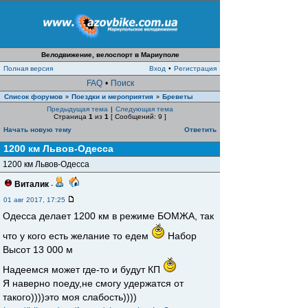
Велодвижение, велоспорт в Мариуполе
Полная версия
Вход
•
Регистрация
FAQ
•
Поиск
Список форумов
Поездки и мероприятия
Бреветы
»
»
Предыдущая тема
|
Следующая тема
Страница
1
из
1
[ Сообщений: 9 ]
Начать новую тему
Ответить
1200 км Львов-Одесса
1200 км Львов-Одесса
Виталик
-
01 авг 2017, 17:25
Одесса делает 1200 км в режиме БОМЖА, так
что у кого есть желание то едем
Набор
Высот 13 000 м
Надеемся может где-то и будут КП
Я наверно поеду,не смогу удержатся от
такого))))это моя слабость))))