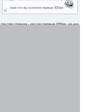
..... зная что вы осилили первые 400км
!!!
так там главное - как раз первые 400км, на них
весь набор перевалов в Карпатах,а потом
практически ровняк
в след.году обязательно буду готовиться
Re: 1200 км Львов-Одесса
артем мак
-
05 сен 2017, 13:09
финишировали 3 из 13
Антон финишировал
пошли отчеты
http://bike.od.ua/forum/viewtopic.php?
p=463234#p463234
Re: 1200 км Львов-Одесса