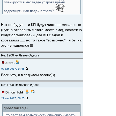
планируются места,где устроят время
вздремнуть или падай в траву?
Нет не будут ... и КП будут чисто номинальные
(нужно отправить с этого места смс), возможно
будут организованы два КП с едой и
кроватями ..... но то такое "возможно" , я бы на
это не надеялся !!!
Re: 1200 км Львов-Одесса
Stork
-
08 авг 2017, 14:55
Если что, я в седьмом вагоне)))
Re: 1200 км Львов-Одесса
Dimon_light
-
27 авг 2017, 08:25
ghost писал(а)
Это даст вам возможность спокойно умереть