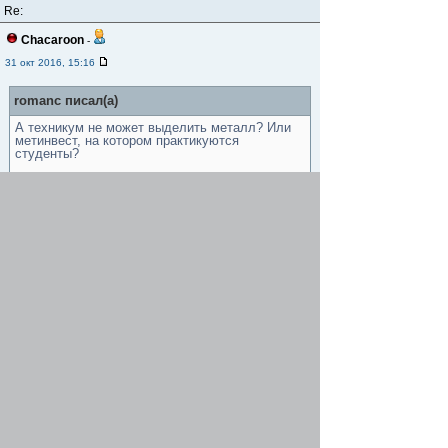
Re:
Chacaroon
-
31 окт 2016, 15:16
romanc писал(а)
А техникум не может выделить металл? Или
метинвест, на котором практикуются
студенты?
---------- Добавлено через 18 минут ---------------------------
----------------------------
а административные расходы при переводе
денег, обмене и оформлении бумаг сожрут
большую часть гранта. Почему сразу не
ставить сеть парковок у учебных заведений?
Техникум выделит металл. А ставить сеть
парковок сразу не выйдет, так как:
1. Максимальный грант на проект составляет
15 000 грн
2. Всё нужно делать постепенно. Шанс того,
что одобрят такой крупный проект, как сеть
парковок, очень мал, а вот мелкий проектик
идеально подойдёт, чтобы зарекомендовать