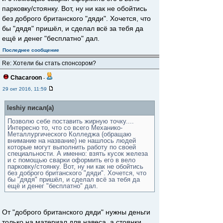
парковку/стоянку. Вот, ну ни как не обойтись
без доброго британского "дяди". Хочется, что
бы "дядя" пришёл, и сделал всё за тебя да
ещё и денег "бесплатно" дал.
Последнее сообщение
Re: Хотели бы стать спонсором?
Chacaroon
-
29 окт 2016, 11:59
leshiy писал(а)
Позволю себе поставить жирную точку....
Интересно то, что со всего Механико-
Металлургического Колледжа (обращаю
внимание на название) не нашлось людей
которые могут выполнить работу по своей
специальности. А именно: взять кусок железа
и с помощью сварки оформить его в вело
парковку/стоянку. Вот, ну ни как не обойтись
без доброго британского "дяди". Хочется, что
бы "дядя" пришёл, и сделал всё за тебя да
ещё и денег "бесплатно" дал.
От "доброго британского дяди" нужны деньги
только на материал для навеса, а стоянки,