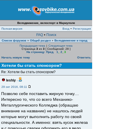
Велодвижение, велоспорт в Мариуполе
Полная версия
Вход
•
Регистрация
FAQ
•
Поиск
Список форумов
Общий раздел
Велодвижение и город
»
»
Предыдущая тема
|
Следующая тема
Страница
3
из
3
[ Сообщений: 28 ]
На страницу
Пред.
1
,
2
,
3
Начать новую тему
Ответить
Хотели бы стать спонсором?
Re: Хотели бы стать спонсором?
leshiy
-
29 окт 2016, 08:11
Позволю себе поставить жирную точку....
Интересно то, что со всего Механико-
Металлургического Колледжа (обращаю
внимание на название) не нашлось людей
которые могут выполнить работу по своей
специальности. А именно: взять кусок железа
и с помощью сварки оформить его в вело