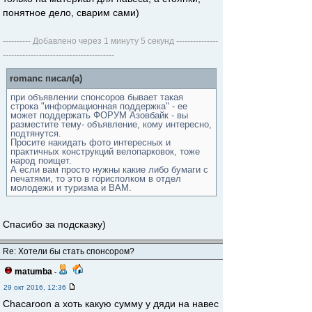
понятное дело, сварим сами)
---------- Добавлено через 1 минуту 5 секунд ---------------
----------------------------------------
romanc писал(а)
при объявлении спонсоров бывает такая
строка "информационная поддержка" - ее
может поддержать ФОРУМ Азовбайк - вы
разместите тему- объявление, кому интересно,
подтянутся.
Просите накидать фото интересных и
практичных конструкций велопарковок, тоже
народ поищет.
А если вам просто нужны какие либо бумаги с
печатями, то это в горисполком в отдел
молодежи и туризма и ВАМ.
Спасибо за подсказку)
Re: Хотели бы стать спонсором?
matumba
-
29 окт 2016, 12:36
Chacaroon а хоть какую сумму у дяди на навес