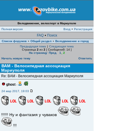
Велодвижение, велоспорт в Мариуполе
Полная версия
Вход
•
Регистрация
FAQ
•
Поиск
Список форумов
Общий раздел
Велодвижение и город
»
»
Предыдущая тема
|
Следующая тема
Страница
2
из
2
[ Сообщений: 14 ]
На страницу
Пред.
1
,
2
Начать новую тему
Ответить
ВАМ - Велосипедная ассоциация
Мариуполя
Re: ВАМ - Велосипедная ассоциация Мариуполя
ghost
-
24 мар 2017, 19:03
!!!!!! Ну и фантазия у чуваков
!!!