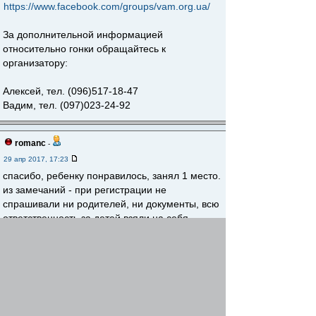
https://www.facebook.com/groups/vam.org.ua/
За дополнительной информацией
относительно гонки обращайтесь к
организатору:
Алексей, тел. (096)517-18-47
Вадим, тел. (097)023-24-92
romanc
-
29 апр 2017, 17:23
спасибо, ребенку понравилось, занял 1 место.
из замечаний - при регистрации не
спрашивали ни родителей, ни документы, всю
ответственность за детей взяли на себя
организаторы, трассу плохо оградили, народ
шлялся по ней.
дети были без шлемов. как Велосипедной
организации, можно было б продвигать
культуру езды на велосипеде, давали б шлем
на гонку, это всего надо несколько шлемов для