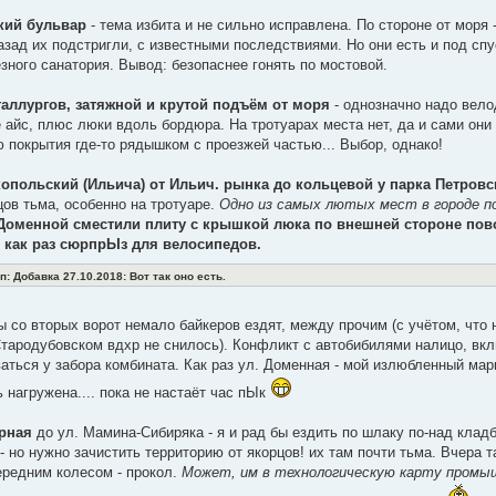
кий бульвар
- тема избита и не сильно исправлена. По стороне от моря
зад их подстригли, с известными последствиями. Но они есть и под спу
зного санатория. Вывод: безопаснее гонять по мостовой.
таллургов, затяжной и крутой подъём от моря
- однозначно надо вело
 айс, плюс люки вдоль бордюра. На тротуарах места нет, да и сами они
 покрытия где-то рядышком с проезжей частью... Выбор, однако!
копольский (Ильича) от Ильич. рынка до кольцевой у парка Петровс
рцов тьма, особенно на тротуаре.
Одно из самых лютых мест в городе по
 Доменной сместили плиту с крышкой люка по внешней стороне пов
- как раз сюрпрЫз для велосипедов.
 Добавка 27.10.2018: Вот так оно есть.
ы со вторых ворот немало байкеров ездят, между прочим (с учётом, что 
тародубовском вдхр не снилось). Конфликт с автобибилями налицо, вк
аться у забора комбината. Как раз ул. Доменная - мой излюбленный мар
ь нагружена.... пока не настаёт час пЫк
ёрная
до ул. Мамина-Сибиряка - я и рад бы ездить по шлаку по-над клад
- но нужно зачистить территорию от якорцов! их там почти тьма. Вчера 
ередним колесом - прокол.
Может, им в технологическую карту промы