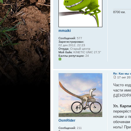
8700 км.
mmaiki
Сообщений:
577
Зарегистрирован:
02 дек 2012, 22:23
Откуда:
Старый центр
Мой байк:
KINETIC UNIC 27,5"
Баллы репутации:
24
Re: Как мы 
17 окт 20
Часто ез
части име
(ЦЕНЗУРА
Ул. Карпи
перекрёст
ночам и п
OsmRider
обочинам 
ноль! Пр
Сообщений:
211