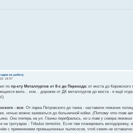
ездим на работу
18, 19:57
дил по
пр-кту Металлургов от 8-х до Перехода:
от моста до Кировского 
ющихся вело... кхм... дорожек от ДК металлургов до моста - я ещё отде
!)
нского - вся
. От парка Петровского до танка - наставили лежачих поли
ке, ночью можно зазеваться до больничной койки.
(Потому что там ав
ьяни. Они теперь на ул. Глинки перебрались, но и там у сквера лежачих
и на тротуарах - Tribulus terrestris. Если там планировать велодорожку,
ичём с применением промышленных пылесосов, чтоб семян не оставалос