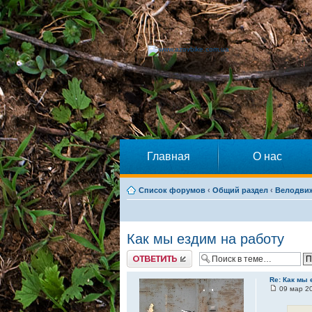
Главная
О нас
Список форумов
‹
Общий раздел
‹
Велодвиж
Как мы ездим на работу
Ответить
Re: Как мы 
09 мар 20