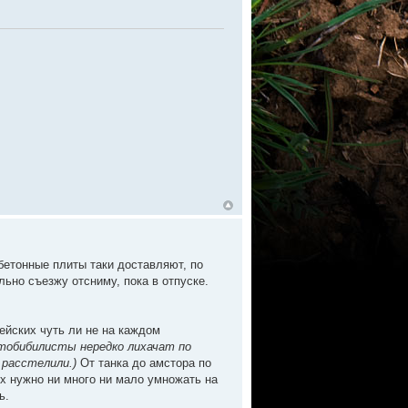
бетонные плиты таки доставляют, по
льно съезжу отсниму, пока в отпуске.
цейских чуть ли не на каждом
тобибилисты нередко лихачат по
 расстелили.)
От танка до амстора по
 их нужно ни много ни мало умножать на
ь.