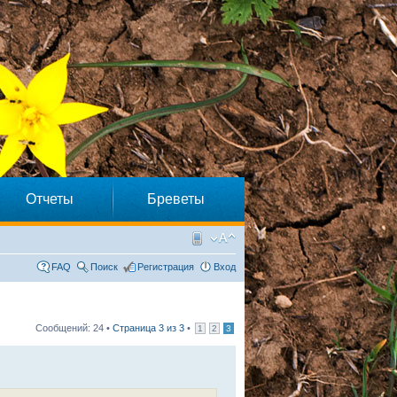
Отчеты
Бреветы
FAQ
Поиск
Регистрация
Вход
Сообщений: 24 •
Страница
3
из
3
•
1
2
3