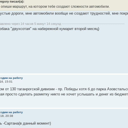
regory писал(а):
а опиши маршрут, на котором тебе создают сложности автомобили.
пустые дороги, мне автомобили вообще не создают трудностей, мне покр
бавлено через 14 часов 5 минут 14 секунд -------------------------------------------------------
обака "двухсотая" на набережной кумарит второй месяц)
ездим на работу
16, 15:01
ом от 130 таганрогской дивизии - пр. Победы хотя б до парка Азовсталь
ая просто сделать разметку никто не хочет услышать и денег из бюджета
ездим на работу
18, 20:38
ь -Сартана(в данный момент)