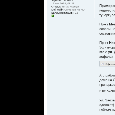
Зарегистрирован:
17 окт 2018, 08:33
Приморс
Откуда:
Тинас Маргул
Мой байк:
Centurion N8-HD
неделю на
Баллы репутации:
22
туберкулё
Пр-кт Ме
совсем не
состоянию
Пр-кт Ни
3-х - яко
кта с
ул.
асфальт 
Оффтоп:
А с работ
даже на С
припарков
и не очен
Ул. Заоз
сделают) 
поймал п