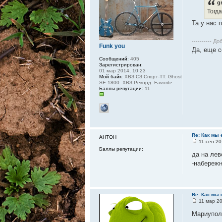
g
Тогд
Та у нас 
---------- До
Funk you
Да, еще с
Сообщений:
405
Зарегистрирован:
01 мар 2014, 10:23
Мой байк:
ХВЗ СЗ Спорт-ТТ. Ghost
SE 1800. ХВЗ Рекорд. Favorite.
Баллы репутации:
11
Re: Как мы 
АНТОН
11 сен 20
Баллы репутации:
да на лев
-набережн
Re: Как мы 
11 мар 20
Мариупол