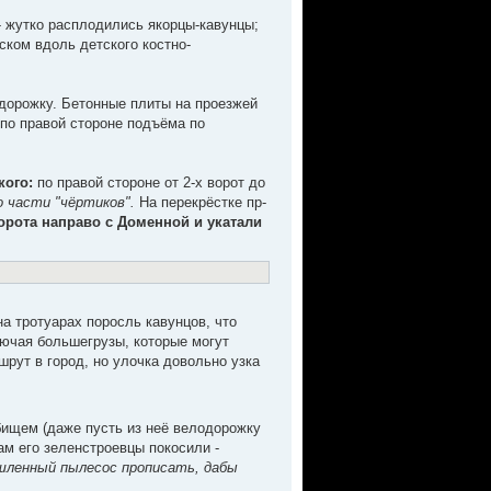
 - жутко расплодились якорцы-кавунцы;
ском вдоль детского костно-
дорожку. Бетонные плиты на проезжей
 по правой стороне подъёма по
кого:
по правой стороне от 2-х ворот до
 части "чёртиков".
На перекрёстке пр-
орота направо с Доменной и укатали
на тротуарах поросль кавунцов, что
лючая большегрузы, которые могут
шрут в город, но улочка довольно узка
бищем (даже пусть из неё велодорожку
там его зеленстроевцы покосили -
шленный пылесос прописать, дабы