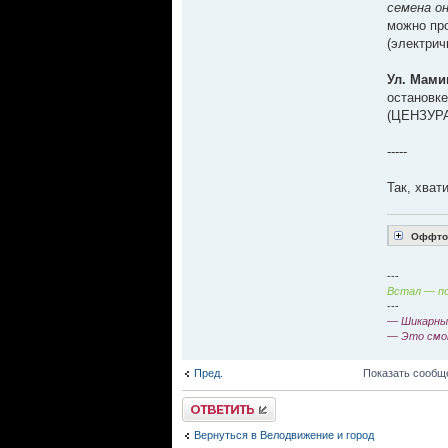
семена о
можно про
(электрич
Ул. Мами
остановке
(ЦЕНЗУРА!
-----
Так, хват
Оффтоп
---
Встал — по
---
— Шикарный
— Это смо
Пред.
Показать сообщ
Ответить
Вернуться в Велодвижение и город