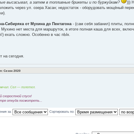
ные высасывал, а затем в топливные брикеты и по буржуйкам?
)))
ложить через ул. озера Хасан; недостаток - оборудовать мощёный пере
ки).
на-Сибиряка от Мухина до Пентагона
- (сам себя забанил) плиты, пол
 Мухино нет места для маршруток, в итоге полная каша для всех, вклю
) ехать сложно. Особенно в час пЫк.
ит на сегодня.
: Сезон 2020
мчал. Сел — полетел.
 скоростной спуск!
тря откуда посмотреть...
ения за:
Сортировать по: