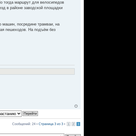
 Но тогда маршрут для велосипедов
езд в районе заводской площадки
но машин, посредине трамваи, на
чая пешеходов. На подъём без
Сообщений: 24 •
Страница
3
из
3
•
1
2
3