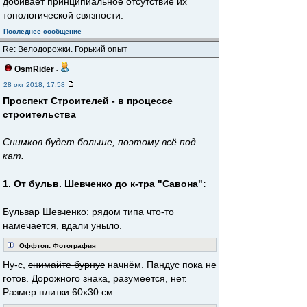
добивает принципиальное отсутствие их
топологической связности.
Последнее сообщение
Re: Велодорожки. Горький опыт
OsmRider
-
28 окт 2018, 17:58
Проспект Строителей - в процессе
строительства
Снимков будет больше, поэтому всё под
кат.
1. От бульв. Шевченко до к-тра "Савона":
Бульвар Шевченко: рядом типа что-то
намечается, вдали уныло.
Оффтоп: Фотография
Ну-с,
снимайте бурнус
начнём. Пандус пока не
готов. Дорожного знака, разумеется, нет.
Размер плитки 60х30 см.