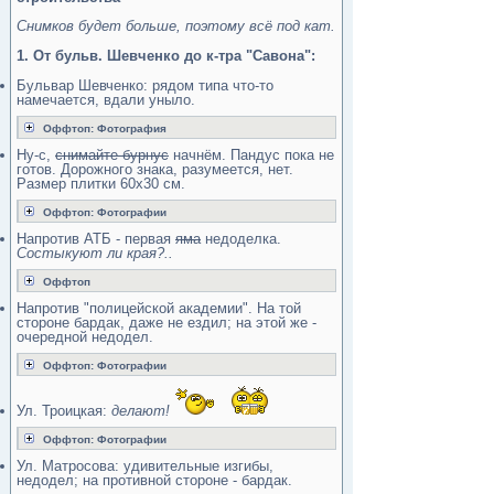
Снимков будет больше, поэтому всё под кат.
1. От бульв. Шевченко до к-тра "Савона":
Бульвар Шевченко: рядом типа что-то
намечается, вдали уныло.
Оффтоп: Фотография
Ну-с,
снимайте бурнус
начнём. Пандус пока не
готов. Дорожного знака, разумеется, нет.
Размер плитки 60х30 см.
Оффтоп: Фотографии
Напротив АТБ - первая
яма
недоделка.
Состыкуют ли края?..
Оффтоп
Напротив "полицейской академии". На той
стороне бардак, даже не ездил; на этой же -
очередной недодел.
Оффтоп: Фотографии
Ул. Троицкая:
делают!
Оффтоп: Фотографии
Ул. Матросова: удивительные изгибы,
недодел; на противной стороне - бардак.