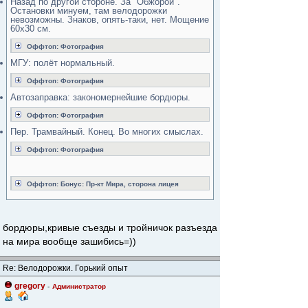
Назад по другой стороне. За "Обжорой".
Остановки минуем, там велодорожки
невозможны. Знаков, опять-таки, нет. Мощение
60х30 см.
Оффтоп: Фотография
МГУ: полёт нормальный.
Оффтоп: Фотография
Автозаправка: закономернейшие бордюры.
Оффтоп: Фотография
Пер. Трамвайный. Конец. Во многих смыслах.
Оффтоп: Фотография
Оффтоп: Бонус: Пр-кт Мира, сторона лицея
бордюры,кривые съезды и тройничок разъезда
на мира вообще зашибись=))
Re: Велодорожки. Горький опыт
gregory
-
Администратор