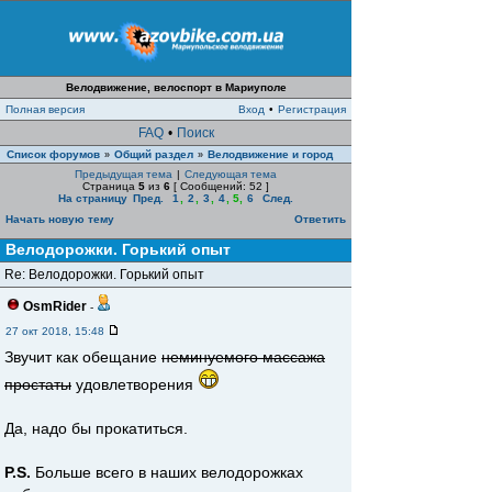
Велодвижение, велоспорт в Мариуполе
Полная версия
Вход
•
Регистрация
FAQ
•
Поиск
Список форумов
Общий раздел
Велодвижение и город
»
»
Предыдущая тема
|
Следующая тема
Страница
5
из
6
[ Сообщений: 52 ]
На страницу
Пред.
1
,
2
,
3
,
4
,
5
,
6
След.
Начать новую тему
Ответить
Велодорожки. Горький опыт
Re: Велодорожки. Горький опыт
OsmRider
-
27 окт 2018, 15:48
Звучит как обещание
неминуемого массажа
простаты
удовлетворения
Да, надо бы прокатиться.
P.S.
Больше всего в наших велодорожках