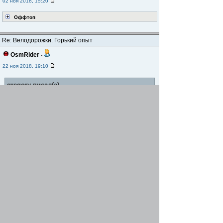
02 ноя 2018, 15:20
Оффтоп
Re: Велодорожки. Горький опыт
OsmRider
-
22 ноя 2018, 19:10
gregory писал(а)
Тем не менее, это прорыв в рамках
Мариуполя. Да, в центре адок тот еще, с
постоянными спешиваниями и дорожками,
пересекающимися с путями пешеходов
(светофор на Доме связи в сторону больницы).
Сегодня по воле случая очутился в Центре,
прошёлся по Мира до Леваневского пешком.
Листьев нет, видно далеко: знаки на
Леваневского установили по обе стороны
проспекта (в т.ч. и по стороне Киевстара, на
которой велодорожка магически исчезает
перед проездом Нахимова, и это тоже