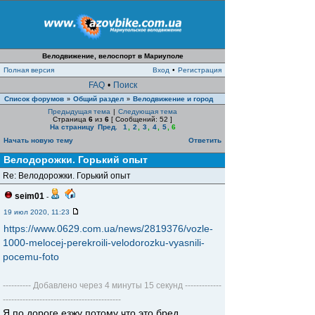
Велодвижение, велоспорт в Мариуполе
Полная версия
Вход
•
Регистрация
FAQ
•
Поиск
Список форумов
Общий раздел
Велодвижение и город
»
»
Предыдущая тема
|
Следующая тема
Страница
6
из
6
[ Сообщений: 52 ]
На страницу
Пред.
1
,
2
,
3
,
4
,
5
,
6
Начать новую тему
Ответить
Велодорожки. Горький опыт
Re: Велодорожки. Горький опыт
seim01
-
19 июл 2020, 11:23
https://www.0629.com.ua/news/2819376/vozle-
1000-melocej-perekroili-velodorozku-vyasnili-
pocemu-foto
---------- Добавлено через 4 минуты 15 секунд -------------
------------------------------------------
Я по дороге езжу потому что это бред.