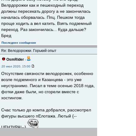
Велрдорожки как и пешеходный переход
должны пересекать дорогу а не закончилась
началась оборвалась. Ппц. Пешком тогда
проще ходить а вел катить. Взять подземный
переход. Раз закончилась... Куда дальше?
Бред
Последнее сообщение
Re: Велодорожки. Горький опыт
OsmRider
-
20 июл 2020, 15:00
Отсутствие связности велодорожек, особенно
возле подземного и Казанцева - это уже
неустранимо. Писал в теме осенью 2018 года,
фотки даже были, но сгорели вместе с
хостингом.
Счас только до компа добрался, рассмотрел
фигуры высшего пЕлотажа. Лютый {--
ЦЕНЗУРА!--}
Обнадёживает тот факт, теми краями