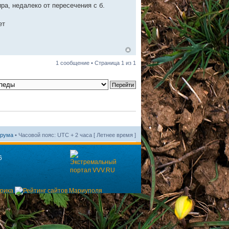
ира, недалеко от пересечения с б.
ет
1 сообщение • Страница
1
из
1
орума
• Часовой пояс: UTC + 2 часа [ Летнее время ]
6