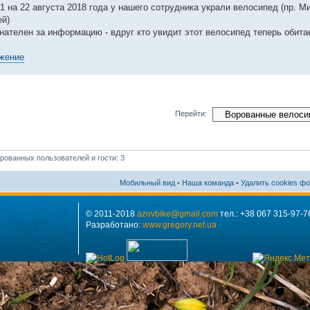
21 на 22 августа 2018 года у нашего сотрудника украли велосипед (пр. М
ей)
нателен за информацию - вдруг кто увидит этот велосипед теперь обита
Перейти:
рованных пользователей и гости: 3
Мобильный вид
•
Наша команда
•
Удалить cookies ф
© 2011-2018
azovbike@gmail.com
тел.: +38 067 315-97-7
Разработано:
www.gregory.net.ua