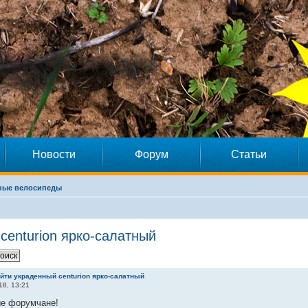
Новости
Форум
Статьи
ные велосипеды
centurion ярко-салатный
йти украденный centurion ярко-салатный
18, 13:21
е форумчане!