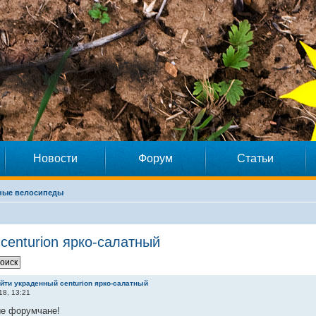
Новости
Форум
Статьи
ные велосипеды
centurion ярко-салатный
йти украденный centurion ярко-салатный
18, 13:21
е форумчане!