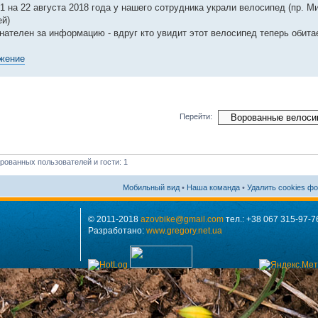
21 на 22 августа 2018 года у нашего сотрудника украли велосипед (пр. М
ей)
нателен за информацию - вдруг кто увидит этот велосипед теперь обита
Перейти:
рованных пользователей и гости: 1
Мобильный вид
•
Наша команда
•
Удалить cookies ф
© 2011-2018
azovbike@gmail.com
тел.: +38 067 315-97-7
Разработано:
www.gregory.net.ua