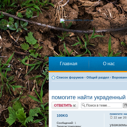
Главная
О нас
Список форумов
‹
Общий раздел
‹
Ворован
помогите найти украденный 
Ответить
помогите на
100KG
22 авг 20
Сообщений:
1
уважаемы
Зарегистрирован: