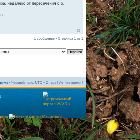
ира, недалеко от пересечения с б.
ет
1 сообщение • Страница
1
из
1
орума
• Часовой пояс: UTC + 2 часа [ Летнее время ]
6