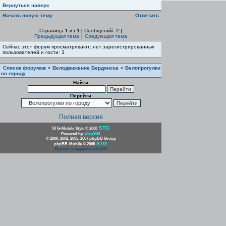
Вернуться наверх
Начать новую тему
Ответить
Страница
1
из
1
[ Сообщений: 2 ]
Предыдущая тема
|
Следующая тема
Сейчас этот форум просматривают: нет зарегистрированных
пользователей и гости: 3
Список форумов
Велодвижение Бердянска
Велопрогулки
»
»
по городу
Найти
Перейти
Полная версия
STG
STG-Mobile Style © 2008
phpBB
Powered by
© 2000, 2002, 2005, 2007 phpBB Group
STG
phpBB-Mobile © 2008
Русская поддержка phpBB