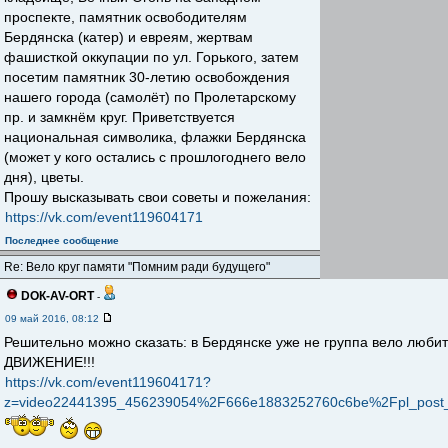
проспекте, памятник освободителям
Бердянска (катер) и евреям, жертвам
фашисткой оккупации по ул. Горького, затем
посетим памятник 30-летию освобождения
нашего города (самолёт) по Пролетарскому
пр. и замкнём круг. Приветствуется
национальная символика, флажки Бердянска
(может у кого остались с прошлогоднего вело
дня), цветы.
Прошу высказывать свои советы и пожелания:
https://vk.com/event119604171
Последнее сообщение
Re: Вело круг памяти "Помним ради будущего"
DOК-AV-ORT
-
09 май 2016, 08:12
Решительно можно сказать: в Бердянске уже не группа вело люби
ДВИЖЕНИЕ!!!
https://vk.com/event119604171?
z=video22441395_456239054%2F666e1883252760c6be%2Fpl_post