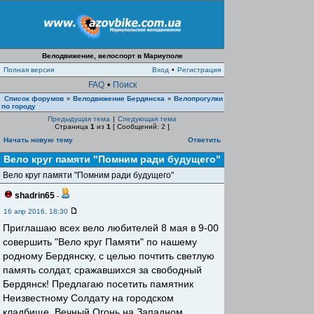
Велодвижение, велоспорт в Мариуполе
Полная версия
Вход
•
Регистрация
FAQ
•
Поиск
Список форумов
Велодвижение Бердянска
Велопрогулки
»
»
по городу
Предыдущая тема
|
Следующая тема
Страница
1
из
1
[ Сообщений: 2 ]
Начать новую тему
Ответить
Вело круг памяти "Помним ради будущего"
Вело круг памяти "Помним ради будущего"
shadrin65
-
16 апр 2016, 18:30
Приглашаю всех вело любителей 8 мая в 9-00
совершить "Вело круг Памяти" по нашему
родному Бердянску, с целью почтить светлую
память солдат, сражавшихся за свободный
Бердянск! Предлагаю посетить памятник
Неизвестному Солдату на городском
кладбище, Вечный Огонь на Западном