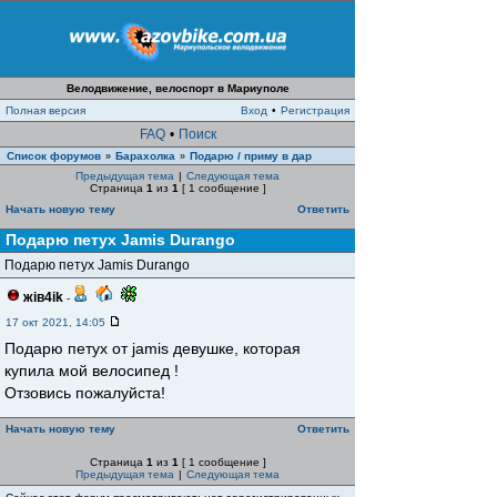
Велодвижение, велоспорт в Мариуполе
Полная версия
Вход
•
Регистрация
FAQ
•
Поиск
Список форумов
Барахолка
Подарю / приму в дар
»
»
Предыдущая тема
|
Следующая тема
Страница
1
из
1
[ 1 сообщение ]
Начать новую тему
Ответить
Подарю петух Jamis Durango
Подарю петух Jamis Durango
жiв4ik
-
17 окт 2021, 14:05
Подарю петух от jamis девушке, которая
купила мой велосипед !
Отзовись пожалуйста!
Начать новую тему
Ответить
Страница
1
из
1
[ 1 сообщение ]
Предыдущая тема
|
Следующая тема