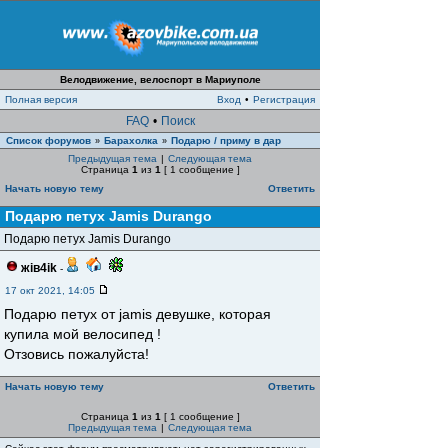
Велодвижение, велоспорт в Мариуполе
Полная версия
Вход
•
Регистрация
FAQ
•
Поиск
Список форумов
Барахолка
Подарю / приму в дар
»
»
Предыдущая тема
|
Следующая тема
Страница
1
из
1
[ 1 сообщение ]
Начать новую тему
Ответить
Подарю петух Jamis Durango
Подарю петух Jamis Durango
жiв4ik
-
17 окт 2021, 14:05
Подарю петух от jamis девушке, которая
купила мой велосипед !
Отзовись пожалуйста!
Начать новую тему
Ответить
Страница
1
из
1
[ 1 сообщение ]
Предыдущая тема
|
Следующая тема