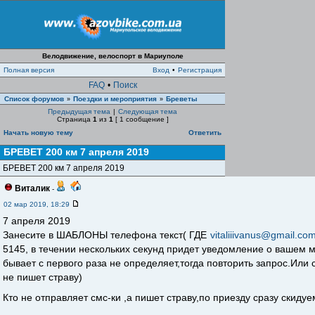
Велодвижение, велоспорт в Мариуполе
Полная версия
Вход
•
Регистрация
FAQ
•
Поиск
Список форумов
Поездки и мероприятия
Бреветы
»
»
Предыдущая тема
|
Следующая тема
Страница
1
из
1
[ 1 сообщение ]
Начать новую тему
Ответить
БРЕВЕТ 200 км 7 апреля 2019
БРЕВЕТ 200 км 7 апреля 2019
Виталик
-
02 мар 2019, 18:29
7 апреля 2019
Занесите в ШАБЛОНЫ телефона текст( ГДЕ
vitaliiivanus@gmail.co
5145, в течении нескольких секунд придет уведомление о вашем 
бывает с первого раза не определяет,тогда повторить запрос.Или 
не пишет страву)
Кто не отправляет смс-ки ,а пишет страву,по приезду сразу скиду