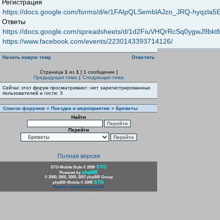
Регистрация
https://docs.google.com/forms/d/e/1FAIpQLSemblAJzo_JRQ-hyqz
Ответы
https://docs.google.com/spreadsheets/d/1d2FiuVHQrRcSq0ygwJ9b
https://www.facebook.com/events/2230143393714126/
Начать новую тему
Ответить
Страница
1
из
1
[ 1 сообщение ]
Предыдущая тема
|
Следующая тема
Сейчас этот форум просматривают: нет зарегистрированных
пользователей и гости: 3
Список форумов
Поездки и мероприятия
Бреветы
»
»
Найти
Перейти
Полная версия
STG
STG-Mobile Style © 2008
phpBB
Powered by
© 2000, 2002, 2005, 2007 phpBB Group
STG
phpBB-Mobile © 2008
Русская поддержка phpBB