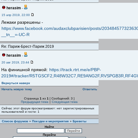
herasim
-
15 апр 2019, 22:00
Лежаки разрешены -
https://www.facebook.com/audaxclubparisien/posts/20348457732363
__tn__=-UC-R
Re: Париж-Брест-Париж 2019
herasim
-
20 авг 2019, 23:44
На финишной прямой:
https://track.rtrt.me/e/PBP-
2019#/tracker/R5TGSCF2,R48W32C7,RE9ANG2F,RVSPGB3R,R
Вернуться наверх
Начать новую тему
Ответить
Страница
1
из
1
[ Сообщений: 3 ]
Предыдущая тема
|
Следующая тема
Сейчас этот форум просматривают: нет зарегистрированных
пользователей и гости: 1
Список форумов
Поездки и мероприятия
Бреветы
»
»
Найти
Перейти