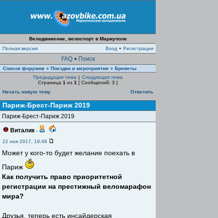
Велодвижение, велоспорт в Мариуполе
Полная версия
Вход
•
Регистрация
FAQ
•
Поиск
Список форумов
Поездки и мероприятия
Бреветы
»
»
Предыдущая тема
|
Следующая тема
Страница
1
из
1
[ Сообщений: 3 ]
Начать новую тему
Ответить
Париж-Брест-Париж 2019
Париж-Брест-Париж 2019
Виталик
-
22 ноя 2017, 19:48
Может у кого-то будет желание поехать в
Париж
Как получить право приоритетной
регистрации на престижный веломарафон
мира?
Друзья, теперь есть инсайдерская