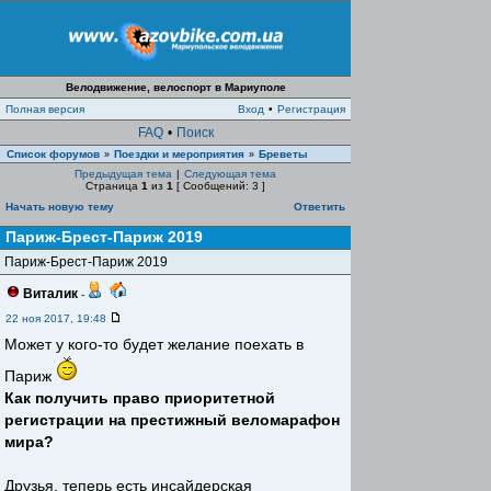
Велодвижение, велоспорт в Мариуполе
Полная версия
Вход
•
Регистрация
FAQ
•
Поиск
Список форумов
Поездки и мероприятия
Бреветы
»
»
Предыдущая тема
|
Следующая тема
Страница
1
из
1
[ Сообщений: 3 ]
Начать новую тему
Ответить
Париж-Брест-Париж 2019
Париж-Брест-Париж 2019
Виталик
-
22 ноя 2017, 19:48
Может у кого-то будет желание поехать в
Париж
Как получить право приоритетной
регистрации на престижный веломарафон
мира?
Друзья, теперь есть инсайдерская