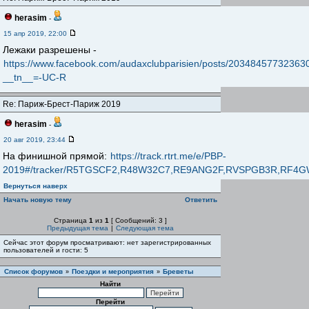
herasim
-
15 апр 2019, 22:00
Лежаки разрешены -
https://www.facebook.com/audaxclubparisien/posts/20348457732363
__tn__=-UC-R
Re: Париж-Брест-Париж 2019
herasim
-
20 авг 2019, 23:44
На финишной прямой:
https://track.rtrt.me/e/PBP-
2019#/tracker/R5TGSCF2,R48W32C7,RE9ANG2F,RVSPGB3R,R
Вернуться наверх
Начать новую тему
Ответить
Страница
1
из
1
[ Сообщений: 3 ]
Предыдущая тема
|
Следующая тема
Сейчас этот форум просматривают: нет зарегистрированных
пользователей и гости: 5
Список форумов
Поездки и мероприятия
Бреветы
»
»
Найти
Перейти