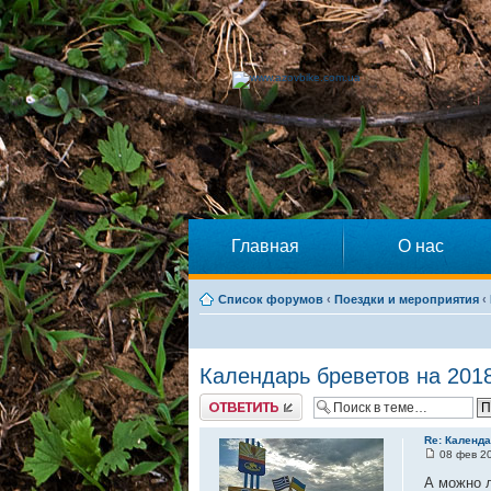
Главная
О нас
Список форумов
‹
Поездки и мероприятия
‹
Календарь бреветов на 2018
Ответить
Re: Календа
08 фев 20
А можно л