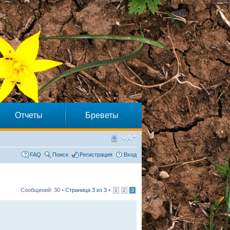
Отчеты
Бреветы
FAQ
Поиск
Регистрация
Вход
Сообщений: 30 •
Страница
3
из
3
•
1
2
3