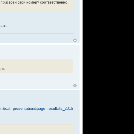
присвоен свой номер? соответственно
вать
ать
g=en&cat=presentation&page=resultats_2015