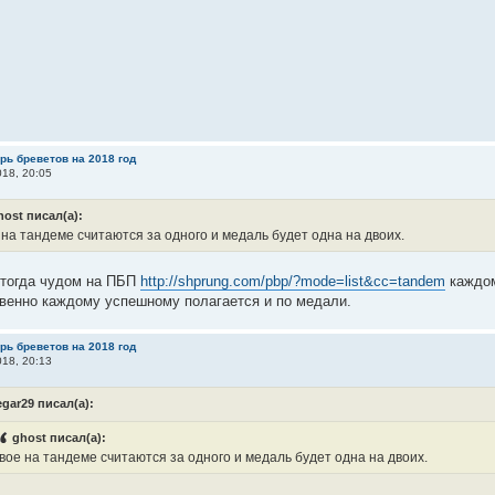
рь бреветов на 2018 год
18, 20:05
host писал(а):
 на тандеме считаются за одного и медаль будет одна на двоих.
 тогда чудом на ПБП
http://shprung.com/pbp/?mode=list&cc=tandem
каждом
венно каждому успешному полагается и по медали.
рь бреветов на 2018 год
18, 20:13
egar29 писал(а):
ghost писал(а):
вое на тандеме считаются за одного и медаль будет одна на двоих.