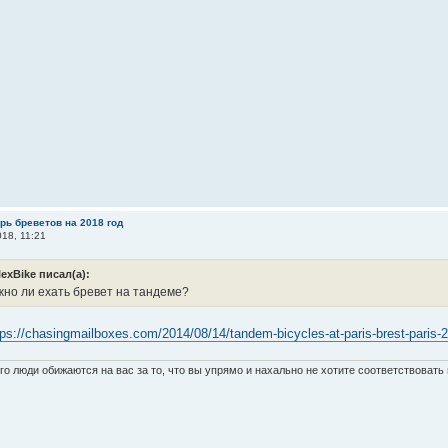
рь бреветов на 2018 год
18, 11:21
lexBike писал(а):
жно ли ехать бревет на тандеме?
tps://chasingmailboxes.com/2014/08/14/tandem-bicycles-at-paris-brest-paris-
о люди обижаются на вас за то, что вы упрямо и нахально не хотите соответствоват