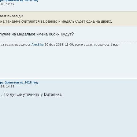
рь бреветов на 2018 год
18, 12:49
host писал(а):
 на тандеме считаются за одного и медаль будет одна на двоих.
лучае на медальке имена обоих будут?
раз редактировалось
AlexBike
10 фев 2018, 11:09, всего редактировалось 1 раз.
рь бреветов на 2018 год
18, 14:33
. Но лучше уточнить у Виталика.