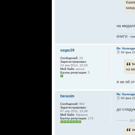
Каки
кажд
на медал
КНИГИ - пок
Re: Календа
segar29
09 фев 20
Сообщений:
13
Зарегистрирован:
h
14 янв 2014, 22:03
Мой байк:
шоссе
на м
Баллы репутации:
5
я не об э
Re: Календа
herasim
09 фев 20
Сообщений:
962
Зарегистрирован:
до следу
07 апр 2011, 23:36
Мой байк:
Украина
Баллы репутации:
174
---------- До
s