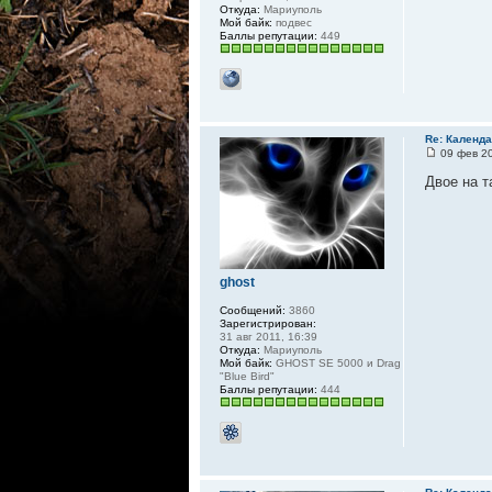
Откуда:
Мариуполь
Мой байк:
подвес
Баллы репутации:
449
Re: Календа
09 фев 20
Двое на т
ghost
Сообщений:
3860
Зарегистрирован:
31 авг 2011, 16:39
Откуда:
Мариуполь
Мой байк:
GHOST SE 5000 и Drag
"Blue Bird"
Баллы репутации:
444