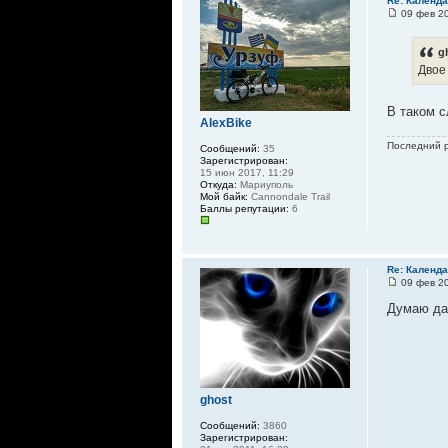
Re: Календа
09 фев 20
g
Двое
В таком с
AlexBike
Последний 
Сообщений:
35
Зарегистрирован:
15 июн 2017, 11:29
Откуда:
Мариуполь
Мой байк:
Cannondale Trail
Баллы репутации:
6
Re: Календа
09 фев 20
Думаю да 
ghost
Сообщений:
3860
Зарегистрирован: