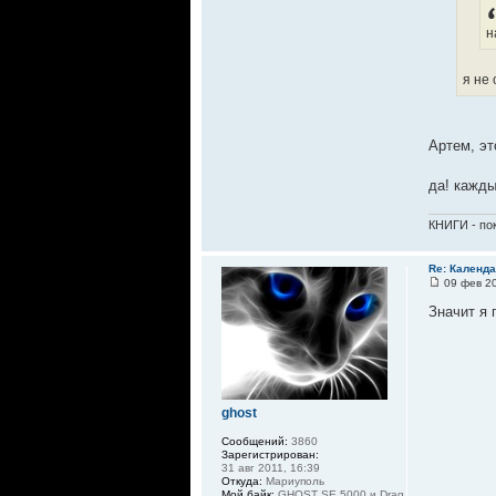
н
я не
Артем, э
да! кажд
КНИГИ - пок
Re: Календа
09 фев 20
Значит я 
ghost
Сообщений:
3860
Зарегистрирован:
31 авг 2011, 16:39
Откуда:
Мариуполь
Мой байк:
GHOST SE 5000 и Drag