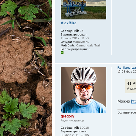
AlexBike
Сообщений:
35
Зарегистрирован:
15 июн 2017, 11:29
Откуда:
Мариуполь
Мой байк:
Cannondale Trail
Баллы репутации:
6
Re: Календа
08 фев 20
A
А мо
Можно
ht
Больше всег
gregory
Администратор
Сообщений:
10018
Зарегистрирован:
08 фев 2011, 23:05