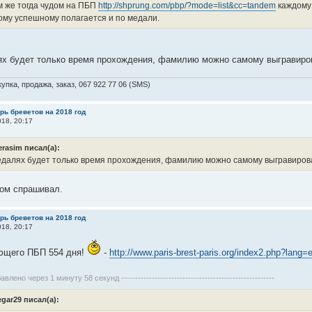
м же тогда чудом на ПБП
http://shprung.com/pbp/?mode=list&cc=tandem
каждому 
ому успешному полагается и по медали.
ях будет только время прохождения, фамилию можно самому выгравиро
упка, продажа, заказ, 067 922 77 06 (SMS)
рь бреветов на 2018 год
18, 20:17
erasim писал(а):
едалях будет только время прохождения, фамилию можно самому выгравиров
том спрашивал.
рь бреветов на 2018 год
18, 20:17
ющего ПБП 554 дня!
-
http://www.paris-brest-paris.org/index2.php?lan
бавлено через 1 минуту 58 секунд -------------------------------------------------------
egar29 писал(а):