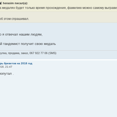
herasim писал(а):
а медалях будет только время прохождения, фамилию можно самому выграви
 об этом спрашивал.
то я отвечал нашим людям,
ый тандемист получит свою медаль
упка, продажа, заказ, 067 922 77 06 (SMS)
рь бреветов на 2018 год
18, 21:47
попутал .