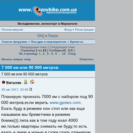
Велодвижение, велоспорт в Мариуполе
Полная версия
Вход
•
Регистрация
FAQ
•
Поиск
Список форумов
Поездки и мероприятия
Бреветы
»
»
Предыдущая тема
|
Следующая тема
Страница
1
из
12
[ Сообщений: 116 ]
На страницу
1
,
2
,
3
,
4
,
5
...
12
След.
Начать новую тему
Ответить
7 000 км или 90 000 метров
7 000 км или 90 000 метров
Виталик
-
30 авг 2017, 20:48
Планирую проехать 7000 км с набором под 90
000 метров,если верить
www.gpsies.com
.
Ехать буду в режиме нон стоп или как еще
называем мы бреветчики в режиме
бомжа))),типа как в том году ехал 4000
км,только квартиры снимать не буду,то есть
ехать и днем и ночью,в сутки спать планирую