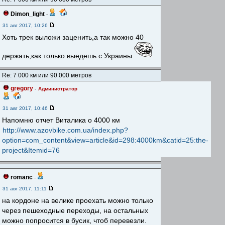
Dimon_light
-
31 авг 2017, 10:26
Хоть трек выложи заценить,а так можно 40
держать,как только выедешь с Украины
Re: 7 000 км или 90 000 метров
gregory
-
Администратор
31 авг 2017, 10:46
Напомню отчет Виталика о 4000 км
http://www.azovbike.com.ua/index.php?
option=com_content&view=article&id=298:4000km&catid=25:the-
project&Itemid=76
romanc
-
31 авг 2017, 11:11
на кордоне на велике проехать можно только
через пешеходные переходы, на остальных
можно попросится в бусик, чтоб перевезли.