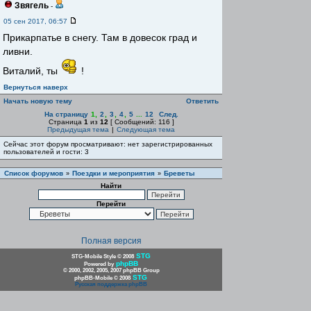
Звягель
-
05 сен 2017, 06:57
Прикарпатье в снегу. Там в довесок град и
ливни.
Виталий, ты
!
Вернуться наверх
Начать новую тему
Ответить
На страницу
1
,
2
,
3
,
4
,
5
...
12
След.
Страница
1
из
12
[ Сообщений: 116 ]
Предыдущая тема
|
Следующая тема
Сейчас этот форум просматривают: нет зарегистрированных
пользователей и гости: 3
Список форумов
Поездки и мероприятия
Бреветы
»
»
Найти
Перейти
Полная версия
STG
STG-Mobile Style © 2008
phpBB
Powered by
© 2000, 2002, 2005, 2007 phpBB Group
STG
phpBB-Mobile © 2008
Русская поддержка phpBB