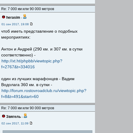
Re: 7 000 км или 90 000 метров
herasim
-
01 сен 2017, 19:08
чтоб иметь представление о подобных
мероприятиях:
Антон и Андрей (290 км. и 307 км. в сутки
соответственно) -
http://xt.ht/phpbb/viewtopic.php?
f=2767&t=334016
один из лучших марафонцев - Вадим
Водолага 360 км. в сутки -
http://forum.rostovroadclub.ru/viewtopic.php?
f=8&t=491&start=60
Re: 7 000 км или 90 000 метров
Звягель
-
02 сен 2017, 11:09