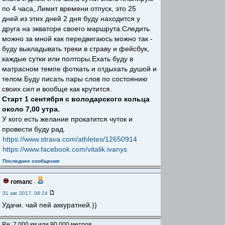
по 4 часа,.Лимит времени отпуск, это 25
дней.из этих дней 2 дня буду находится у
друга на экваторе своего маршрута.Следить
можно за мной как передвигаюсь можно так -
буду выкладывать треки в страву и фейсбук,
каждые сутки или полторы.Ехать буду в
матрасном темпе фоткать и отдыхать душой и
телом.Буду писать пары слов по состоянию
своих сил и вообще как крутится.
Старт 1 сентября с володарского кольца
около 7,00 утра.
У кого есть желание прокатится чуток и
провести буду рад.
https://www.strava.com/athletes/12650914
https://www.facebook.com/vitalik.ivanys
Последнее сообщение
romanc
-
31 авг 2017, 08:24
Удачи. чай пей аккуратней.))
Re: 7 000 км или 90 000 метров