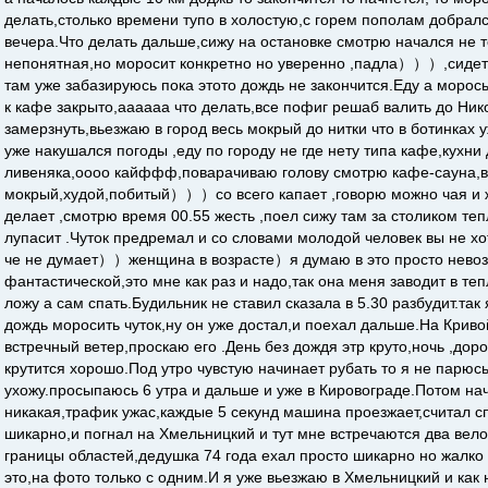
делать,столько времени тупо в холостую,с горем пополам добрал
вечера.Что делать дальше,сижу на остановке смотрю начался не т
непонятная,но моросит конкретно но уверенно ,падла）））,сидеть
там уже забазируюсь пока этото дождь не закончится.Еду а морось
к кафе закрыто,аааааа что делать,все пофиг решаб валить до Ник
замерзнуть,вьезжаю в город весь мокрый до нитки что в ботинках 
уже накушался погоды ,еду по городу не где нету типа кафе,кухни
ливеняка,оооо кайффф,поварачиваю голову смотрю кафе-сауна,вс
мокрый,худой,побитый）））со всего капает ,говорю можно чая и ж
делает ,смотрю время 00.55 жесть ,поел сижу там за столиком те
лупасит .Чуток предремал и со словами молодой человек вы не хот
че не думает））женщина в возрасте）я думаю в это просто невозм
фантастической,это мне как раз и надо,так она меня заводит в те
ложу а сам спать.Будильник не ставил сказала в 5.30 разбудит.так
дождь моросить чуток,ну он уже достал,и поехал дальше.На Крив
встречный ветер,проскаю его .День без дождя этр круто,ночь ,до
крутится хорошо.Под утро чувстую начинает рубать то я не парюсь
ухожу.просыпаюсь 6 утра и дальше и уже в Кировограде.Потом на
никакая,трафик ужас,каждые 5 секунд машина проезжает,считал 
шикарно,и погнал на Хмельницкий и тут мне встречаются два вело
границы областей,дедушка 74 года ехал просто шикарно но жалко
это,на фото только с одним.И я уже вьезжаю в Хмельницкий и как 