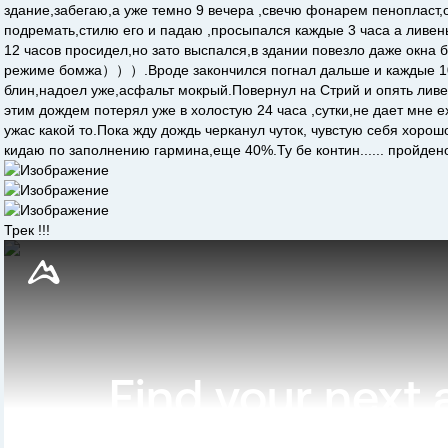
здание,забегаю,а уже темно 9 вечера ,свечю фонарем пенопласт,о
подремать,стилю его и падаю ,просыпался каждые 3 часа а ливень в
12 часов просидел,но зато выспался,в здании повезло даже окна 
режиме бомжа）））.Вроде закончился погнал дальше и каждые 10
блин,надоел уже,асфальт мокрый.Повернул на Стрий и опять ливен
этим дождем потерял уже в холостую 24 часа ,сутки,не дает мне е
ужас какой то.Пока жду дождь черканул чуток, чувстую себя хорош
кидаю по заполнению гармина,еще 40%.Ту бе контин...... пройдено
Трек !!!