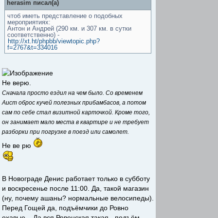
herasim писал(а)
чтоб иметь представление о подобных
мероприятиях:
Антон и Андрей (290 км. и 307 км. в сутки
соответственно) -
http://xt.ht/phpbb/viewtopic.php?
f=2767&t=334016
Не верю.
Сначала просто ездил на чем было. Со временем
Аист оброс кучей полезных прибамбасов, а потом
сам по себе стал визитной карточкой. Кроме того,
он занимает мало места в квартире и не требует
разборки при погрузке в поезд или самолет.
Не ве рю
В Новограде Денис работает только в субботу
и воскресенье после 11:00. Да, такой магазин
(ну, почему ашаны? нормальные велосипеды).
Перед Гощей да, подъёмчики до Ровно
охавые... Да вся Ровенская такая - подъём-