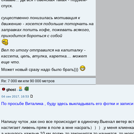
спуск.
существенно понизилась мотивация к
движению - хосется подольше поторчать на
заправках попить кофе, пожевать всякого,
приходится бороться с собой
Вел по итогу отправился на капиталку -
кассета, цепь, втулка, каретка.... может
еще что.
Может новый сразу надо было брать)))
Re: 7 000 км или 90 000 метров
ghost
-
04 сен 2017, 16:53
По просьбе Виталика , буду здесь выкладывать его фотки и записи 
Напишу чуток ,как оно все происходит в одиночку.Выехал ветер вс
настигает ливень прям в поле а мне насрать）））,у меня клиенка.
а началось каждые 10 км доджь то закончится то начнется, то мор